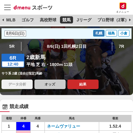
dメニュー
球
MLB
ゴルフ
高校野球
競馬
Jリーグ
プロ野球（2軍）
札幌
福島
小倉
5R
8/6(日) 1回札幌2日目
7R
2歳新馬
6R
12:40
平地 芝 右・1800m 11頭
サラ系 2歳 (混合)[指定]馬齢
データ分析
オッズ
結果
競走成績
着順
枠番
馬番
馬名
着差
1
4
4
ネームヴァリュー
1.52.4