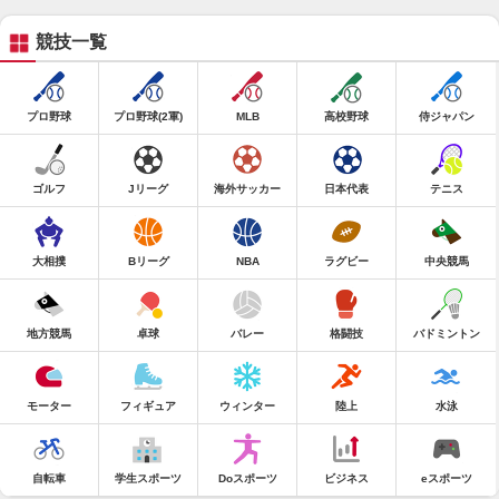
競技一覧
プロ野球
プロ野球(2軍)
MLB
高校野球
侍ジャパン
ゴルフ
Jリーグ
海外サッカー
日本代表
テニス
大相撲
Bリーグ
NBA
ラグビー
中央競馬
地方競馬
卓球
バレー
格闘技
バドミントン
モーター
フィギュア
ウィンター
陸上
水泳
自転車
学生スポーツ
Doスポーツ
ビジネス
eスポーツ