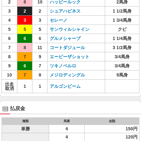
2
8
10
ハッピールック
2馬身
3
2
2
シュアハピネス
1 1/2馬身
4
3
3
セレーノ
1 3/4馬身
5
5
5
サンウィルシャイン
クビ
6
6
6
グルメシャープ
1 1/4馬身
7
8
11
コートダジュール
3 1/2馬身
8
7
9
エーピーザショット
3/4馬身
9
6
7
ツキノペルロ
3/4馬身
10
7
8
メジロディングル
9馬身
出走
1
1
アルゴンビーム
取消
払戻金
種類
馬番
金額
単勝
4
150円
4
120円