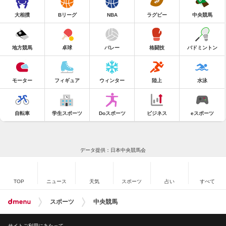
大相撲
Bリーグ
NBA
ラグビー
中央競馬
地方競馬
卓球
バレー
格闘技
バドミントン
モーター
フィギュア
ウィンター
陸上
水泳
自転車
学生スポーツ
Doスポーツ
ビジネス
eスポーツ
データ提供：日本中央競馬会
TOP
ニュース
天気
スポーツ
占い
すべて
スポーツ
中央競馬
サイトご利用にあたって