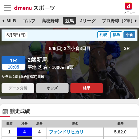
dメニュー
球
MLB
ゴルフ
高校野球
競馬
Jリーグ
プロ野球（2軍）
札幌
福島
小倉
8/6(日) 2回小倉8日目
2R
2歳新馬
1R
10:05
平地 芝 右・1000m 8頭
サラ系 2歳 (混合)[指定]馬齢
データ分析
オッズ
結果
競走成績
着順
枠番
馬番
馬名
着差
1
4
4
ファンドリヒカリ
5.82.0