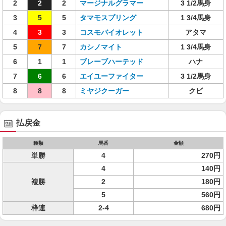
2
2
2
マージナルグラマー
3 1/2馬身
3
5
5
タマモスプリング
1 3/4馬身
4
3
3
コスモバイオレット
アタマ
5
7
7
カシノマイト
1 3/4馬身
6
1
1
ブレーブハーテッド
ハナ
7
6
6
エイユーファイター
3 1/2馬身
8
8
8
ミヤジクーガー
クビ
払戻金
種類
馬番
金額
単勝
4
270円
4
140円
複勝
2
180円
5
560円
枠連
2-4
680円