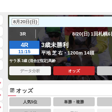
3R
8/20(日) 1回札幌
4R
3歳未勝利
11:15
平地 芝 右・1200m 14頭
サラ系 3歳 (混合)[指定]馬齢
データ分析
オッズ
オッズ
人気5位
単勝・複勝