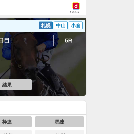
dメニュー
札幌
中山
小倉
6日目
5R
結果
枠連
馬連