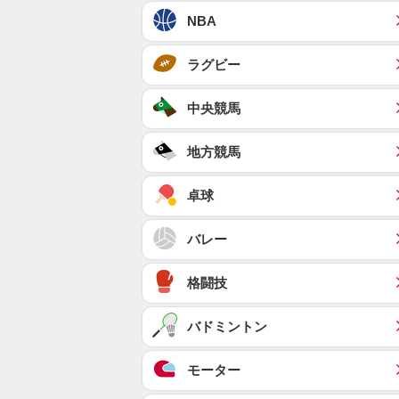
NBA
ラグビー
中央競馬
地方競馬
卓球
バレー
格闘技
バドミントン
モーター