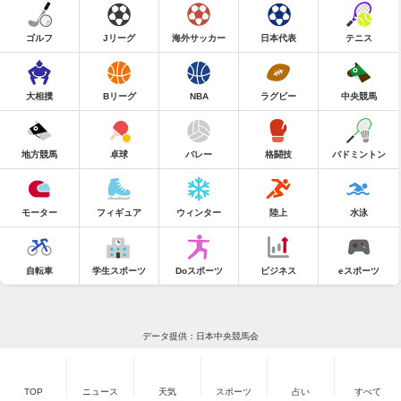
ゴルフ
Jリーグ
海外サッカー
日本代表
テニス
大相撲
Bリーグ
NBA
ラグビー
中央競馬
地方競馬
卓球
バレー
格闘技
バドミントン
モーター
フィギュア
ウィンター
陸上
水泳
自転車
学生スポーツ
Doスポーツ
ビジネス
eスポーツ
データ提供：日本中央競馬会
TOP
ニュース
天気
スポーツ
占い
すべて