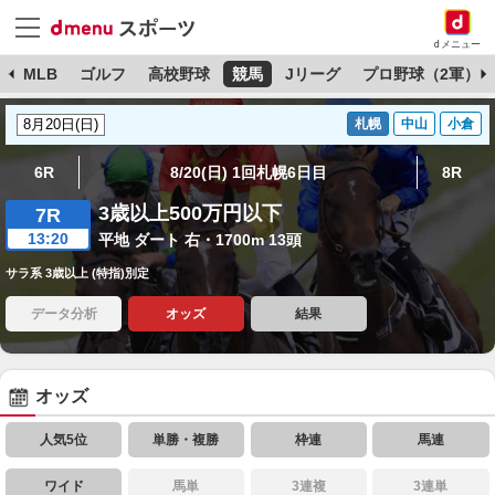
dメニュー
球
MLB
ゴルフ
高校野球
競馬
Jリーグ
プロ野球（2軍）
札幌
中山
小倉
6R
8/20(日) 1回札幌6日目
8R
3歳以上500万円以下
7R
13:20
平地 ダート 右・1700m 13頭
サラ系 3歳以上 (特指)別定
データ分析
オッズ
結果
オッズ
人気5位
単勝・複勝
枠連
馬連
ワイド
馬単
3連複
3連単