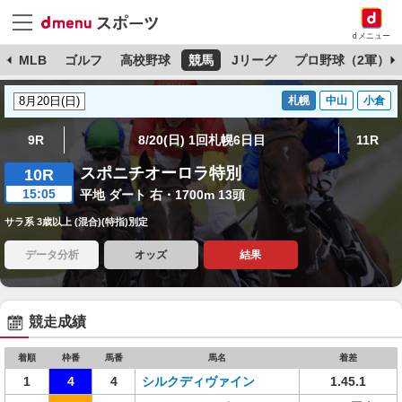
dメニュー
球
MLB
ゴルフ
高校野球
競馬
Jリーグ
プロ野球（2軍）
札幌
中山
小倉
9R
8/20(日) 1回札幌6日目
11R
スポニチオーロラ特別
10R
15:05
平地 ダート 右・1700m 13頭
サラ系 3歳以上 (混合)(特指)別定
データ分析
オッズ
結果
競走成績
着順
枠番
馬番
馬名
着差
1
4
4
シルクディヴァイン
1.45.1