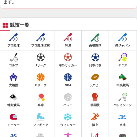
ます。
競技一覧
プロ野球
プロ野球(2軍)
MLB
高校野球
侍ジャパン
ゴルフ
Jリーグ
海外サッカー
日本代表
テニス
大相撲
Bリーグ
NBA
ラグビー
中央競馬
地方競馬
卓球
バレー
格闘技
バドミントン
モーター
フィギュア
ウィンター
陸上
水泳