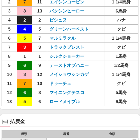
2
7
11
エイシンコービン
1 1/4馬身
3
8
13
バクシンヒーロー
6馬身
4
2
2
ビシュヌ
ハナ
5
4
5
グリーンハーベスト
クビ
6
5
7
マルミラクル
1 1/4馬身
7
3
3
トラックプレスト
クビ
8
1
1
シルクジョーカー
1馬身
9
6
9
テーストオブハニー
1/2馬身
10
8
12
メイショウシンカゲ
1 1/4馬身
11
7
10
ドゥーチェ
クビ
12
6
8
マイニングテスコ
5馬身
13
5
6
ロードメイプル
9馬身
払戻金
種類
馬番
金額