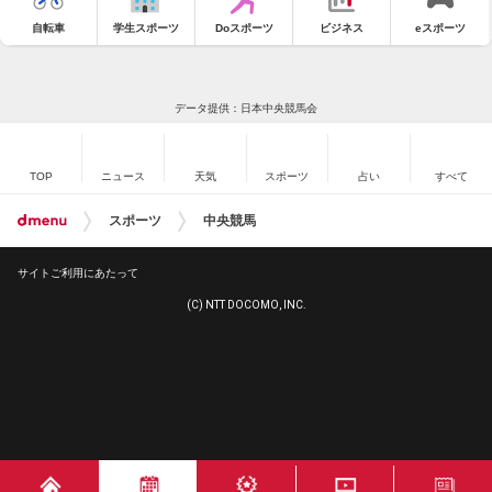
自転車
学生スポーツ
Doスポーツ
ビジネス
eスポーツ
データ提供：日本中央競馬会
TOP
ニュース
天気
スポーツ
占い
すべて
スポーツ
中央競馬
サイトご利用にあたって
(C) NTT DOCOMO, INC.