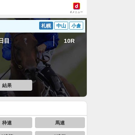
dメニュー
札幌
中山
小倉
7日目
10R
結果
枠連
馬連