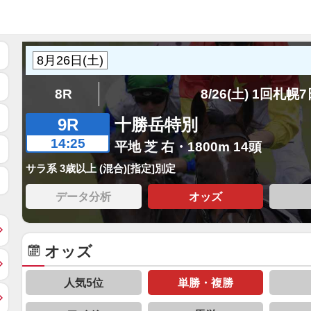
8R
8/26(土) 1回札幌
9R
十勝岳特別
14:25
平地 芝 右・1800m 14頭
サラ系 3歳以上 (混合)[指定]別定
データ分析
オッズ
オッズ
人気5位
単勝・複勝