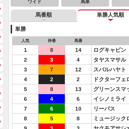
ワイド
馬単
馬番順
単勝人気順
単勝
人気
枠番
馬番
1
8
14
ログキャビン
2
3
4
タヤスマサル
3
7
12
スバルハヤト
4
2
2
ドクターフェ
5
8
13
グリーンスマ
6
4
6
イシノミライ
7
6
10
リーパス
8
5
8
ミュージック
9
3
3
ヤクモアサシ