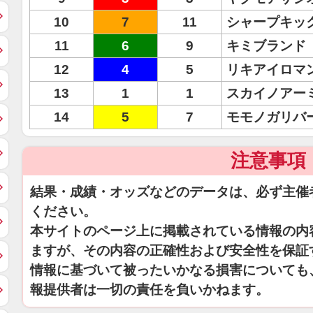
10
7
11
シャープキッ
11
6
9
キミブランド
12
4
5
リキアイロマ
13
1
1
スカイノアー
14
5
7
モモノガリバ
注意事項
結果・成績・オッズなどのデータは、必ず主催
ください。
本サイトのページ上に掲載されている情報の内
ますが、その内容の正確性および安全性を保証
情報に基づいて被ったいかなる損害についても
報提供者は一切の責任を負いかねます。