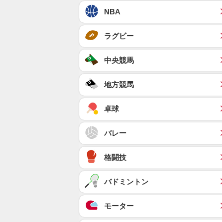
NBA
ラグビー
中央競馬
地方競馬
卓球
バレー
格闘技
バドミントン
モーター