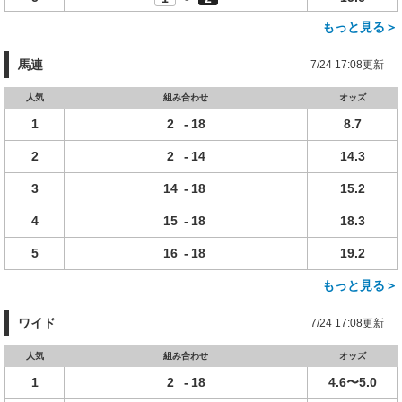
もっと見る＞
馬連
7/24 17:08更新
人気
組み合わせ
オッズ
1
2
-
18
8.7
2
2
-
14
14.3
3
14
-
18
15.2
4
15
-
18
18.3
5
16
-
18
19.2
もっと見る＞
ワイド
7/24 17:08更新
人気
組み合わせ
オッズ
1
2
-
18
4.6〜5.0