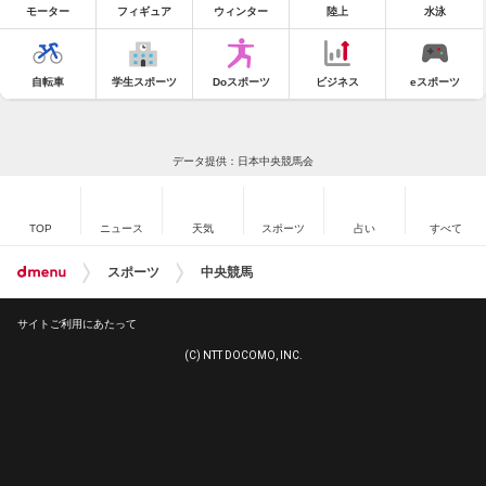
モーター
フィギュア
ウィンター
陸上
水泳
自転車
学生スポーツ
Doスポーツ
ビジネス
eスポーツ
データ提供：日本中央競馬会
TOP
ニュース
天気
スポーツ
占い
すべて
スポーツ
中央競馬
サイトご利用にあたって
(C) NTT DOCOMO, INC.