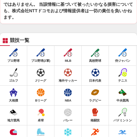
ではありません。 当該情報に基づいて被ったいかなる損害について
も、株式会社NTTドコモおよび情報提供者は一切の責任を負いかね
ます。
競技一覧
プロ野球
プロ野球(2軍)
MLB
高校野球
侍ジャパン
ゴルフ
Jリーグ
海外サッカー
日本代表
テニス
大相撲
Bリーグ
NBA
ラグビー
中央競馬
地方競馬
卓球
バレー
格闘技
バドミントン