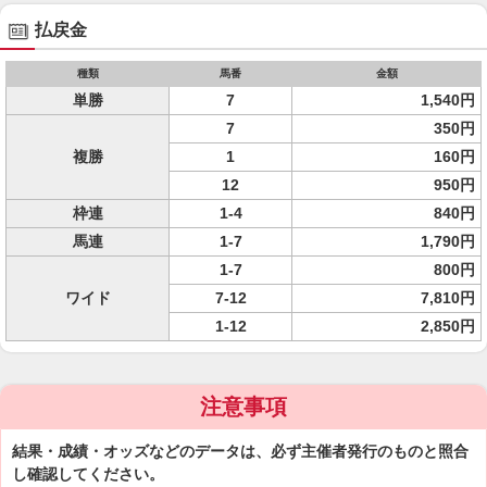
払戻金
種類
馬番
金額
単勝
7
1,540円
7
350円
複勝
1
160円
12
950円
枠連
1-4
840円
馬連
1-7
1,790円
1-7
800円
ワイド
7-12
7,810円
1-12
2,850円
注意事項
結果・成績・オッズなどのデータは、必ず主催者発行のものと照合
し確認してください。