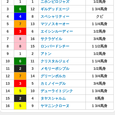
2
1
1
ニホンピロジャズ
1/2馬身
3
6
12
ギルデッドエージ
1 3/4馬身
4
4
8
スペシャリティー
クビ
5
7
13
マツノスキーオー
1 1/4馬身
6
3
6
エイシンルーディー
1/2馬身
7
8
16
サクラゲイル
3/4馬身
8
8
15
ロンバードシチー
1 1/2馬身
9
1
2
アトン
1/2馬身
10
6
11
クリスタルジェイ
1 1/4馬身
11
2
3
メモリーポシブル
1/2馬身
12
7
14
グリーンポルカ
1 3/4馬身
13
3
5
カミノイーグル
3/4馬身
14
5
10
デューライトジンク
1 3/4馬身
15
2
4
タヤスシャルム
8馬身
16
5
9
ヤマニンクローヌ
1 3/4馬身