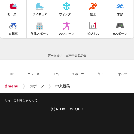
モーター
フィギュア
ウィンター
陸上
水泳
自転車
学生スポーツ
Doスポーツ
ビジネス
eスポーツ
データ提供：日本中央競馬会
TOP
ニュース
天気
スポーツ
占い
すべて
スポーツ
中央競馬
サイトご利用にあたって
(C) NTT DOCOMO, INC.