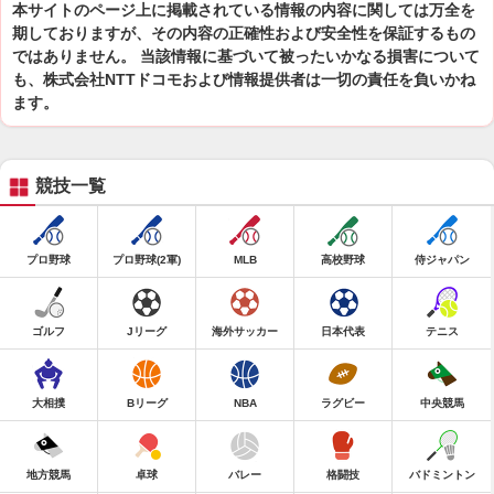
本サイトのページ上に掲載されている情報の内容に関しては万全を
期しておりますが、その内容の正確性および安全性を保証するもの
ではありません。 当該情報に基づいて被ったいかなる損害について
も、株式会社NTTドコモおよび情報提供者は一切の責任を負いかね
ます。
競技一覧
プロ野球
プロ野球(2軍)
MLB
高校野球
侍ジャパン
ゴルフ
Jリーグ
海外サッカー
日本代表
テニス
大相撲
Bリーグ
NBA
ラグビー
中央競馬
地方競馬
卓球
バレー
格闘技
バドミントン