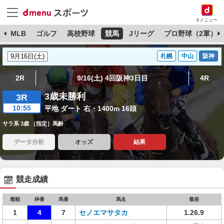
dメニュー
球
MLB
ゴルフ
高校野球
競馬
Jリーグ
プロ野球（2軍）
札幌
中山
阪神
2R
9/16(土) 4回阪神3日目
4R
3歳未勝利
3R
10:55
平地 ダート 右・1400m 16頭
サラ系 3歳 ［指定］馬齢
データ分析
オッズ
結果
競走成績
着順
枠番
馬番
馬名
着差
1
4
7
セノエマサタカ
1.26.9