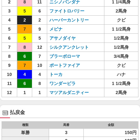
2
8
11
ニシノバンダナ
1 1/4馬身
3
5
6
ファイトロバリー
2馬身
4
2
2
ハーバーカントリー
クビ
5
7
9
メビナ
1 1/2馬身
6
5
5
アサノダイヤ
1/2馬身
7
8
12
シルクアンクレット
1/2馬身
8
6
7
ブラーボローマ
3/4馬身
9
7
10
ポートファイア
クビ
10
4
4
トーカ
ハナ
11
6
8
ワンダービラ
1 1/2馬身
12
1
1
マツアルダニティー
2馬身
払戻金
種類
馬番
金額
単勝
3
150円