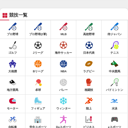
競技一覧
プロ野球
プロ野球(2軍)
MLB
高校野球
侍ジャパン
ゴルフ
Jリーグ
海外サッカー
日本代表
テニス
大相撲
Bリーグ
NBA
ラグビー
中央競馬
地方競馬
卓球
バレー
格闘技
バドミントン
モーター
フィギュア
ウィンター
陸上
水泳
自転車
学生スポーツ
Doスポーツ
ビジネス
eスポーツ