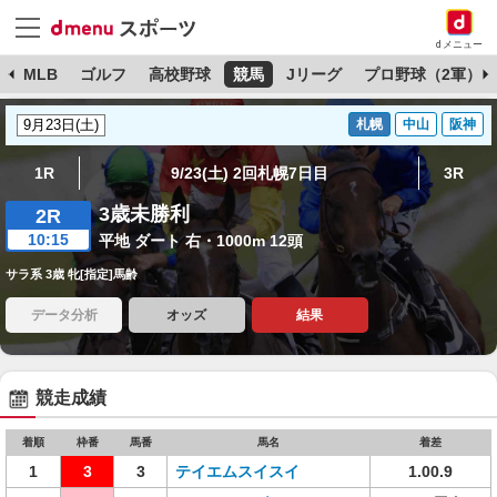
dメニュー
球
MLB
ゴルフ
高校野球
競馬
Jリーグ
プロ野球（2軍）
札幌
中山
阪神
1R
9/23(土) 2回札幌7日目
3R
3歳未勝利
2R
10:15
平地 ダート 右・1000m 12頭
サラ系 3歳 牝[指定]馬齢
データ分析
オッズ
結果
競走成績
着順
枠番
馬番
馬名
着差
1
3
3
テイエムスイスイ
1.00.9