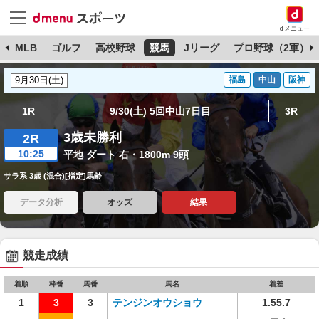
dメニュー
球
MLB
ゴルフ
高校野球
競馬
Jリーグ
プロ野球（2軍）
福島
中山
阪神
1R
9/30(土) 5回中山7日目
3R
3歳未勝利
2R
10:25
平地 ダート 右・1800m 9頭
サラ系 3歳 (混合)[指定]馬齢
データ分析
オッズ
結果
競走成績
着順
枠番
馬番
馬名
着差
1
3
3
テンジンオウショウ
1.55.7