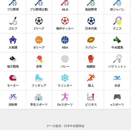
プロ野球
プロ野球(2軍)
MLB
高校野球
侍ジャパン
ゴルフ
Jリーグ
海外サッカー
日本代表
テニス
大相撲
Bリーグ
NBA
ラグビー
中央競馬
地方競馬
卓球
バレー
格闘技
バドミントン
モーター
フィギュア
ウィンター
陸上
水泳
自転車
学生スポーツ
Doスポーツ
ビジネス
eスポーツ
データ提供：日本中央競馬会