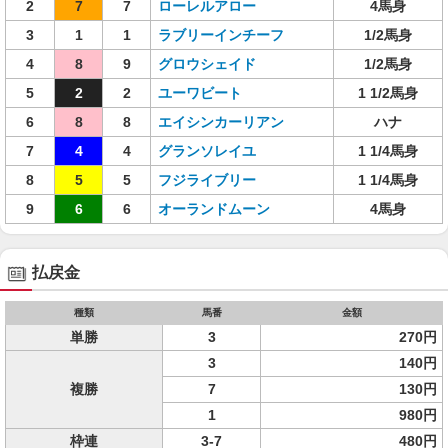
2
7
7
ローレルアロー
4馬身
3
1
1
ラブリーインチーフ
1/2馬身
4
8
9
グロウシェイド
1/2馬身
5
2
2
ユーワビート
1 1/2馬身
6
8
8
エイシンカーリアン
ハナ
7
4
4
グランソレイユ
1 1/4馬身
8
5
5
フジライブリー
1 1/4馬身
9
6
6
オーランドムーン
4馬身
払戻金
種類
馬番
金額
単勝
3
270円
3
140円
複勝
7
130円
1
980円
枠連
3-7
480円