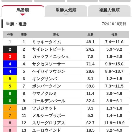
馬番順
単勝人気順
複勝人気順
単勝・複勝
7/24 16:18更新
枠番
馬番
馬名
単勝
複勝
1
1
ミッキータイム
48.1
7.4〜11.6
2
2
サイレントビート
24.2
5.9〜9.2
3
3
ガッツフィニッシュ
7.8
1.9〜2.8
4
4
サクセスソーサー
71.4
9.8〜15.6
4
5
ヘイセイフウジン
28.6
8.6〜13.7
5
6
キングサンバ
3.1
1.2〜1.5
5
7
ボンバークイン
39.8
7.3〜11.5
6
8
ヤマノクルミ
11.4
3.0〜4.6
6
9
ゴールデンパール
32.4
3.9〜6.1
7
10
ツジジオット
3.3
1.3〜1.8
7
11
メルシーブラボー
5.3
1.4〜1.9
8
12
スリーグロリアス
62.7
11.9〜18.9
8
13
ユーロウインド
18.5
3.2〜4.9