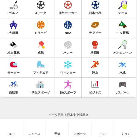
ゴルフ
Jリーグ
海外サッカー
日本代表
テニス
大相撲
Bリーグ
NBA
ラグビー
中央競馬
地方競馬
卓球
バレー
格闘技
バドミントン
モーター
フィギュア
ウィンター
陸上
水泳
自転車
学生スポーツ
Doスポーツ
ビジネス
eスポーツ
データ提供：日本中央競馬会
TOP
ニュース
天気
スポーツ
占い
すべて