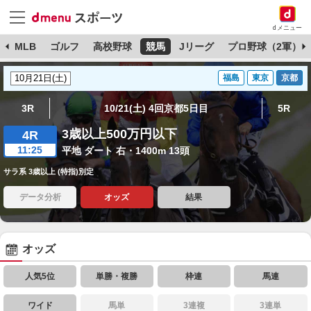
dメニュー
球
MLB
ゴルフ
高校野球
競馬
Jリーグ
プロ野球（2軍）
福島
東京
京都
3R
10/21(土) 4回京都5日目
5R
3歳以上500万円以下
4R
11:25
平地 ダート 右・1400m 13頭
サラ系 3歳以上 (特指)別定
データ分析
オッズ
結果
オッズ
人気5位
単勝・複勝
枠連
馬連
ワイド
馬単
3連複
3連単