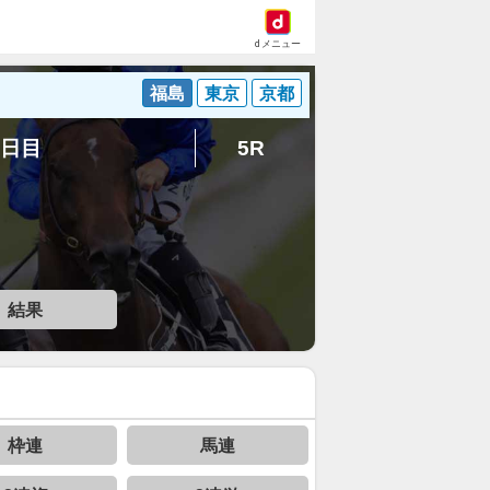
dメニュー
福島
東京
京都
1日目
5R
結果
枠連
馬連