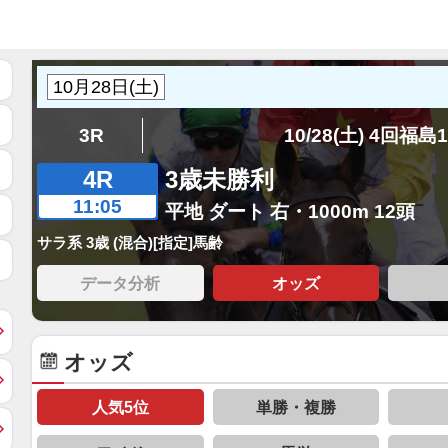
3R
10/28(土) 4回福島
4R
3歳未勝利
11:05
平地 ダート 右・1000m 12頭
サラ系 3歳 (混合)[指定]馬齢
データ分析
オッズ
オッズ
人気5位
単勝・複勝