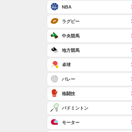
NBA
ラグビー
中央競馬
地方競馬
卓球
バレー
格闘技
バドミントン
モーター