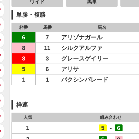
ワイド
馬単
単勝・複勝
枠番
馬番
馬名
6
7
アリゾナガール
8
11
シルクアルファ
3
3
グレースゲイリー
5
6
アリサ
1
1
バクシンパレード
枠連
人気
組み合わせ
1
5
-
6