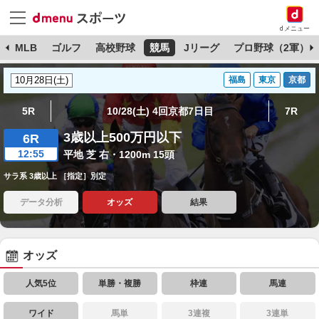
dメニュー
球
MLB
ゴルフ
高校野球
競馬
Jリーグ
プロ野球（2軍）
福島
東京
京都
5R
10/28(土) 4回京都7日目
7R
3歳以上500万円以下
6R
12:55
平地 芝 右・1200m 15頭
サラ系 3歳以上 ［指定］別定
データ分析
オッズ
結果
オッズ
人気5位
単勝・複勝
枠連
馬連
ワイド
馬単
3連複
3連単