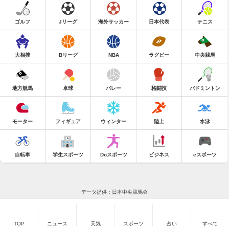
ゴルフ
Jリーグ
海外サッカー
日本代表
テニス
大相撲
Bリーグ
NBA
ラグビー
中央競馬
地方競馬
卓球
バレー
格闘技
バドミントン
モーター
フィギュア
ウィンター
陸上
水泳
自転車
学生スポーツ
Doスポーツ
ビジネス
eスポーツ
データ提供：日本中央競馬会
TOP
ニュース
天気
スポーツ
占い
すべて