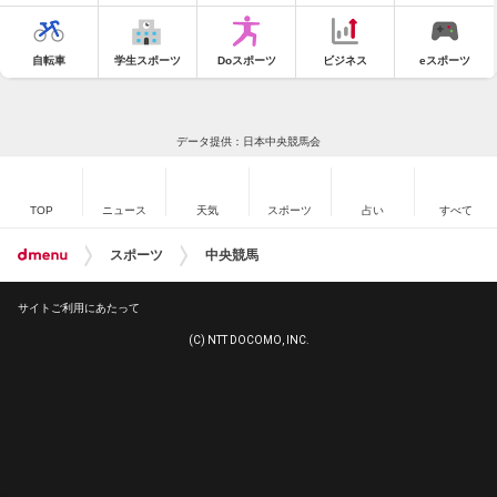
自転車
学生スポーツ
Doスポーツ
ビジネス
eスポーツ
データ提供：日本中央競馬会
TOP
ニュース
天気
スポーツ
占い
すべて
スポーツ
中央競馬
サイトご利用にあたって
(C) NTT DOCOMO, INC.