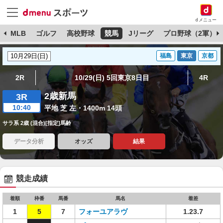
dメニュー
球
MLB
ゴルフ
高校野球
競馬
Jリーグ
プロ野球（2軍）
福島
東京
京都
2R
10/29(日) 5回東京8日目
4R
2歳新馬
3R
10:40
平地 芝 左・1400m 14頭
サラ系 2歳 (混合)[指定]馬齢
データ分析
オッズ
結果
競走成績
着順
枠番
馬番
馬名
着差
1
5
7
フォーユアラヴ
1.23.7