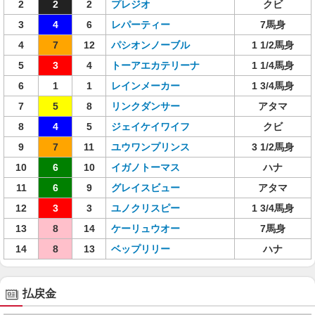
2
2
2
プレジオ
クビ
3
4
6
レパーティー
7馬身
4
7
12
パシオンノーブル
1 1/2馬身
5
3
4
トーアエカテリーナ
1 1/4馬身
6
1
1
レインメーカー
1 3/4馬身
7
5
8
リンクダンサー
アタマ
8
4
5
ジェイケイワイフ
クビ
9
7
11
ユウワンプリンス
3 1/2馬身
10
6
10
イガノトーマス
ハナ
11
6
9
グレイスビュー
アタマ
12
3
3
ユノクリスピー
1 3/4馬身
13
8
14
ケーリュウオー
7馬身
14
8
13
ベップリリー
ハナ
払戻金