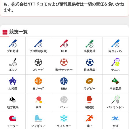
も、株式会社NTTドコモおよび情報提供者は一切の責任を負いかね
ます。
競技一覧
プロ野球
プロ野球(2軍)
MLB
高校野球
侍ジャパン
ゴルフ
Jリーグ
海外サッカー
日本代表
テニス
大相撲
Bリーグ
NBA
ラグビー
中央競馬
地方競馬
卓球
バレー
格闘技
バドミントン
モーター
フィギュア
ウィンター
陸上
水泳