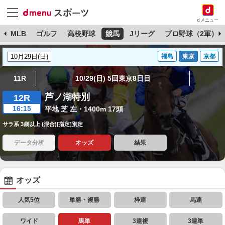
dメニュー
球
MLB
ゴルフ
高校野球
競馬
Jリーグ
プロ野球（2軍）
福島
東京
京都
11R
10/29(日) 5回東京8日目
芦ノ湖特別
12R
16:15
平地 芝 左・1400m 17頭
サラ系 3歳以上 (混合)[指定]別定
データ分析
オッズ
結果
オッズ
人気5位
単勝・複勝
枠連
馬連
ワイド
馬単
3連複
3連単