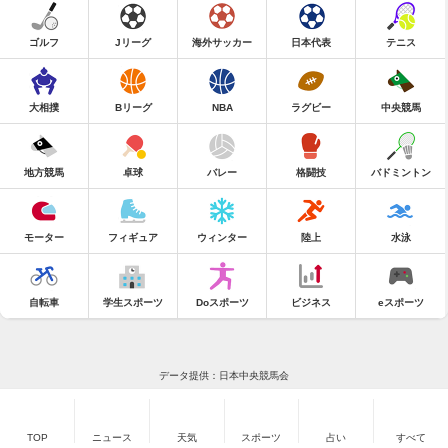
ゴルフ
Jリーグ
海外サッカー
日本代表
テニス
大相撲
Bリーグ
NBA
ラグビー
中央競馬
地方競馬
卓球
バレー
格闘技
バドミントン
モーター
フィギュア
ウィンター
陸上
水泳
自転車
学生スポーツ
Doスポーツ
ビジネス
eスポーツ
データ提供：日本中央競馬会
TOP
ニュース
天気
スポーツ
占い
すべて