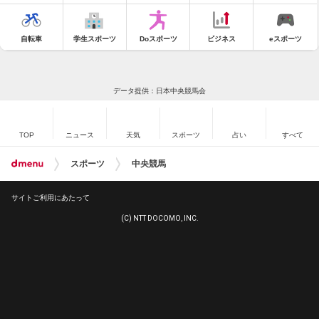
自転車
学生スポーツ
Doスポーツ
ビジネス
eスポーツ
データ提供：日本中央競馬会
TOP
ニュース
天気
スポーツ
占い
すべて
スポーツ
中央競馬
サイトご利用にあたって
(C) NTT DOCOMO, INC.