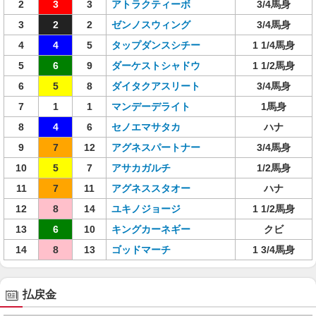
2
3
3
アトラクティーボ
3/4馬身
3
2
2
ゼンノスウィング
3/4馬身
4
4
5
タップダンスシチー
1 1/4馬身
5
6
9
ダーケストシャドウ
1 1/2馬身
6
5
8
ダイタクアスリート
3/4馬身
7
1
1
マンデーデライト
1馬身
8
4
6
セノエマサタカ
ハナ
9
7
12
アグネスパートナー
3/4馬身
10
5
7
アサカガルチ
1/2馬身
11
7
11
アグネススタオー
ハナ
12
8
14
ユキノジョージ
1 1/2馬身
13
6
10
キングカーネギー
クビ
14
8
13
ゴッドマーチ
1 3/4馬身
払戻金