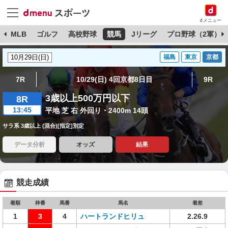
dメニュー
球
MLB
ゴルフ
高校野球
競馬
Jリーグ
プロ野球（2軍）
福島
東京
京都
7R
10/29(日) 4回京都8日目
9R
3歳以上500万円以下
8R
13:45
平地 芝 右 外回り・2400m 14頭
サラ系 3歳以上 (混合)[指定]別定
データ分析
オッズ
結果
競走成績
着順
枠番
馬番
馬名
着差
1
3
4
ハートランドヒリュ
2.26.9