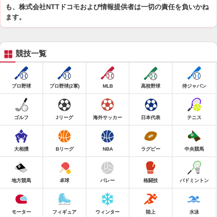
も、株式会社NTTドコモおよび情報提供者は一切の責任を負いかね
ます。
競技一覧
プロ野球
プロ野球(2軍)
MLB
高校野球
侍ジャパン
ゴルフ
Jリーグ
海外サッカー
日本代表
テニス
大相撲
Bリーグ
NBA
ラグビー
中央競馬
地方競馬
卓球
バレー
格闘技
バドミントン
モーター
フィギュア
ウィンター
陸上
水泳