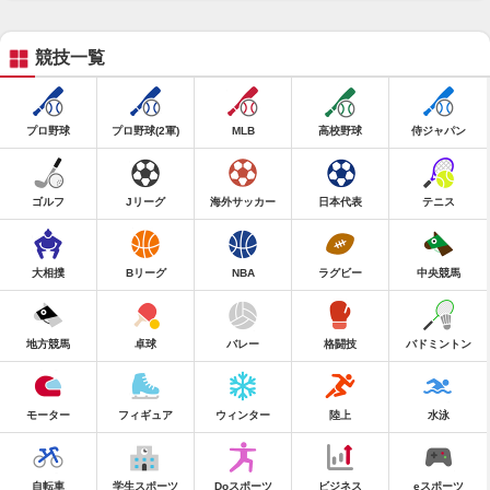
競技一覧
プロ野球
プロ野球(2軍)
MLB
高校野球
侍ジャパン
ゴルフ
Jリーグ
海外サッカー
日本代表
テニス
大相撲
Bリーグ
NBA
ラグビー
中央競馬
地方競馬
卓球
バレー
格闘技
バドミントン
モーター
フィギュア
ウィンター
陸上
水泳
自転車
学生スポーツ
Doスポーツ
ビジネス
eスポーツ