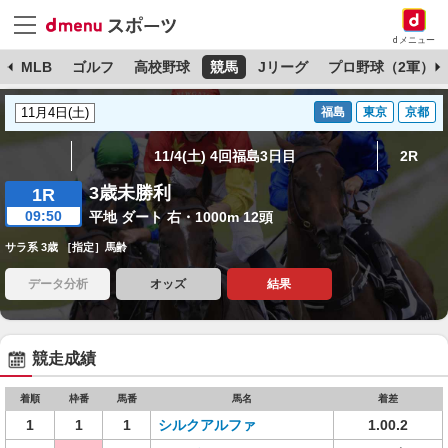
dメニュー
球
MLB
ゴルフ
高校野球
競馬
Jリーグ
プロ野球（2軍）
福島
東京
京都
11/4(土) 4回福島3日目
2R
3歳未勝利
1R
09:50
平地 ダート 右・1000m 12頭
サラ系 3歳 ［指定］馬齢
データ分析
オッズ
結果
競走成績
着順
枠番
馬番
馬名
着差
1
1
1
シルクアルファ
1.00.2