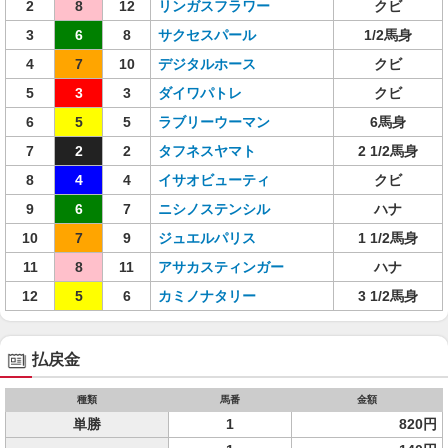
2
8
12
リンガスフラワー
クビ
3
6
8
サクセスパール
1/2馬身
4
7
10
デジタルホース
クビ
5
3
3
ダイワパトレ
クビ
6
5
5
ラブリーウーマン
6馬身
7
2
2
タフネスヤマト
2 1/2馬身
8
4
4
イサオビューティ
クビ
9
6
7
ニシノステンシル
ハナ
10
7
9
ジュエルパリス
1 1/2馬身
11
8
11
アサカスティンガー
ハナ
12
5
6
カミノナタリー
3 1/2馬身
払戻金
種類
馬番
金額
単勝
1
820円