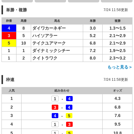
単勝・複勝
7/24 11:58更新
枠番
馬番
馬名
単勝
複勝
4
8
ダイワカーネギー
3.0
1.3〜1.5
3
5
ハイソアラー
5.2
2.1〜2.9
5
10
テイクユアマーク
6.8
2.1〜2.9
1
1
ダイナミックシチー
7.2
1.9〜2.5
1
2
クイトラワク
8.0
2.3〜3.2
もっと見る＞
枠連
7/24 11:58更新
人気
組み合わせ
オッズ
1
4.3
1
-
4
2
6.8
3
-
4
3
7.6
4
-
5
4
9.5
1
-
3
5
10.8
1
-
5