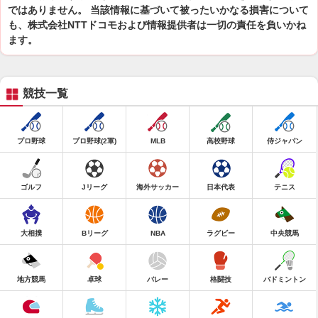
ではありません。 当該情報に基づいて被ったいかなる損害について
も、株式会社NTTドコモおよび情報提供者は一切の責任を負いかね
ます。
競技一覧
プロ野球
プロ野球(2軍)
MLB
高校野球
侍ジャパン
ゴルフ
Jリーグ
海外サッカー
日本代表
テニス
大相撲
Bリーグ
NBA
ラグビー
中央競馬
地方競馬
卓球
バレー
格闘技
バドミントン