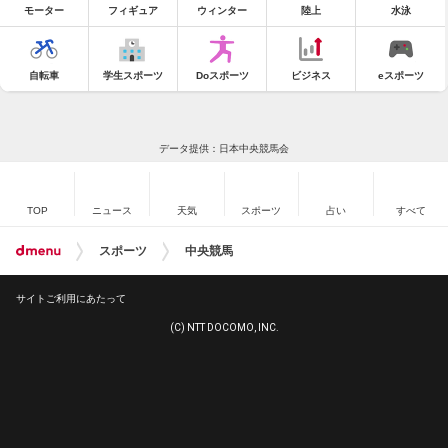
モーター
フィギュア
ウィンター
陸上
水泳
自転車
学生スポーツ
Doスポーツ
ビジネス
eスポーツ
データ提供：日本中央競馬会
TOP
ニュース
天気
スポーツ
占い
すべて
スポーツ
中央競馬
サイトご利用にあたって
(C) NTT DOCOMO, INC.