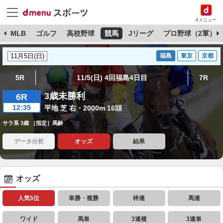
dメニュー
球
MLB
ゴルフ
高校野球
競馬
Jリーグ
プロ野球（2軍）
福島
東京
京都
5R
11/5(日) 4回福島4日目
7R
3歳未勝利
6R
12:35
平地 芝 右・2000m 16頭
サラ系 3歳 ［指定］馬齢
データ分析
オッズ
結果
オッズ
人気5位
単勝・複勝
枠連
馬連
ワイド
馬単
3連複
3連単