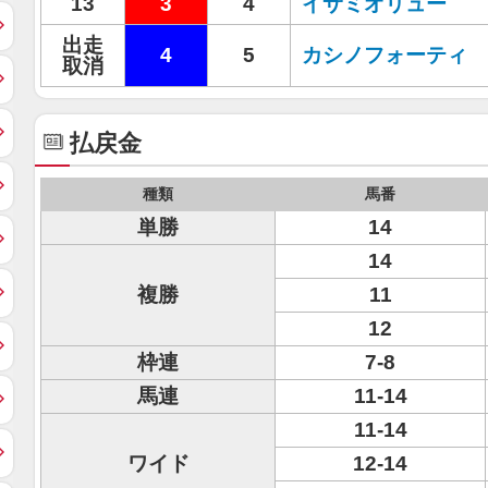
13
3
4
イサミオリュー
出走
4
5
カシノフォーティ
取消
払戻金
種類
馬番
単勝
14
14
複勝
11
12
枠連
7-8
馬連
11-14
11-14
ワイド
12-14