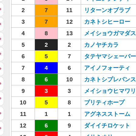
2
7
11
リターンオブラブ
3
7
12
カネトシヒーロー
4
8
13
メイショウガマダス
5
2
2
カノヤチカラ
6
5
7
タテヤマシェーバー
7
4
6
アイノフォーティ
8
6
10
カネトシプレバンス
9
3
3
メイショウヒマワリ
10
5
8
プリティホープ
11
1
1
アグネスストーム
12
6
9
ダイイチロケット