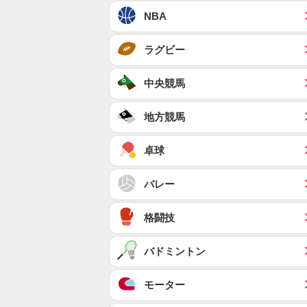
NBA
ラグビー
中央競馬
地方競馬
卓球
バレー
格闘技
バドミントン
モーター