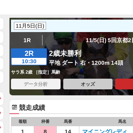
1R
11/5(日) 5回京都
2R
2歳未勝利
10:30
平地 ダート 右・1200m 14頭
サラ系 2歳 ［指定］馬齢
データ分析
オッズ
競走成績
着順
枠番
馬番
馬名
1
8
14
マイニングレディ