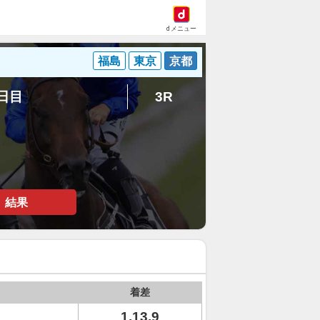
dメニュー
福島
東京
京都
2日目
3R
結果
着差
1.13.9