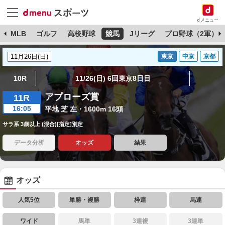
dメニュー
球
MLB
ゴルフ
高校野球
競馬
Jリーグ
プロ野球（2軍）
東京
中京
京都
10R
11/26(日) 6回東京8日目
アプローズ賞
11R
16:05
平地 芝 左・1600m 16頭
サラ系 3歳以上 (混合)[指定]別定
データ分析
オッズ
結果
オッズ
人気5位
単勝・複勝
枠連
馬連
ワイド
馬単
3連複
3連単