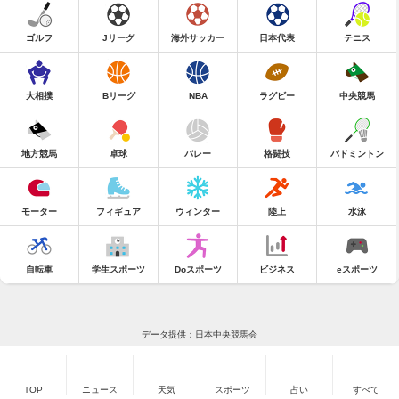
ゴルフ
Jリーグ
海外サッカー
日本代表
テニス
大相撲
Bリーグ
NBA
ラグビー
中央競馬
地方競馬
卓球
バレー
格闘技
バドミントン
モーター
フィギュア
ウィンター
陸上
水泳
自転車
学生スポーツ
Doスポーツ
ビジネス
eスポーツ
データ提供：日本中央競馬会
TOP
ニュース
天気
スポーツ
占い
すべて