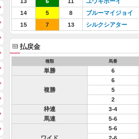
13
6
11
ユウキボーイ
14
5
8
ブルーマイジョイ
15
7
13
シルクシアター
払戻金
種類
馬番
単勝
6
6
複勝
5
2
枠連
3-4
馬連
5-6
5-6
ワイド
2-6