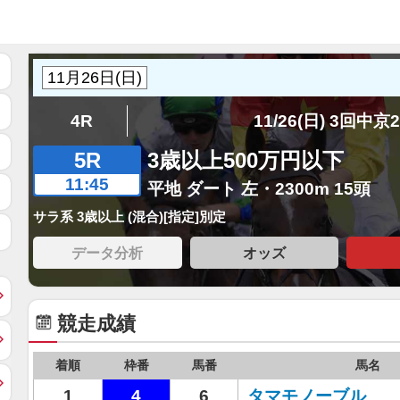
4R
11/26(日) 3回中京
5R
3歳以上500万円以下
11:45
平地 ダート 左・2300m 15頭
サラ系 3歳以上 (混合)[指定]別定
データ分析
オッズ
競走成績
着順
枠番
馬番
馬名
1
4
6
タマモノーブル