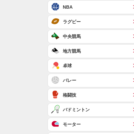
NBA
ラグビー
中央競馬
地方競馬
卓球
バレー
格闘技
バドミントン
モーター