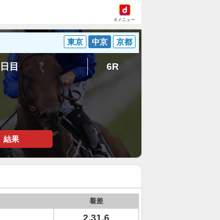
dメニュー
東京
中京
京都
2日目
6R
結果
着差
2.31.6