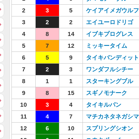
2
3
5
ケイアイメガウルフ
3
2
2
エイユーロドリゴ
4
8
14
イブキプログレス
5
7
12
ミッキータイム
6
5
9
タイキバンディット
7
2
3
ワンダフルシチー
8
1
1
スターキングブル
9
8
15
スギノモナーク
10
3
4
タイキルパン
11
4
7
マチカネタネガシマ
12
6
10
スプリングシオン