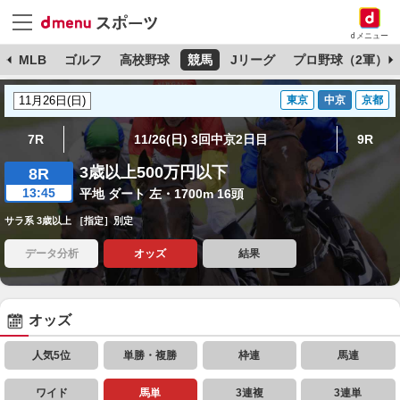
dメニュー
球
MLB
ゴルフ
高校野球
競馬
Jリーグ
プロ野球（2軍）
東京
中京
京都
7R
11/26(日) 3回中京2日目
9R
3歳以上500万円以下
8R
13:45
平地 ダート 左・1700m 16頭
サラ系 3歳以上 ［指定］別定
データ分析
オッズ
結果
オッズ
人気5位
単勝・複勝
枠連
馬連
ワイド
馬単
3連複
3連単