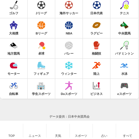
ゴルフ
Jリーグ
海外サッカー
日本代表
テニス
大相撲
Bリーグ
NBA
ラグビー
中央競馬
地方競馬
卓球
バレー
格闘技
バドミントン
モーター
フィギュア
ウィンター
陸上
水泳
自転車
学生スポーツ
Doスポーツ
ビジネス
eスポーツ
データ提供：日本中央競馬会
TOP
ニュース
天気
スポーツ
占い
すべて