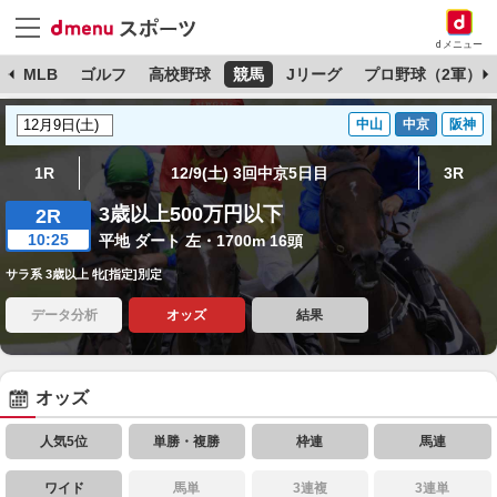
dメニュー
球
MLB
ゴルフ
高校野球
競馬
Jリーグ
プロ野球（2軍）
中山
中京
阪神
1R
12/9(土) 3回中京5日目
3R
3歳以上500万円以下
2R
10:25
平地 ダート 左・1700m 16頭
サラ系 3歳以上 牝[指定]別定
データ分析
オッズ
結果
オッズ
人気5位
単勝・複勝
枠連
馬連
ワイド
馬単
3連複
3連単