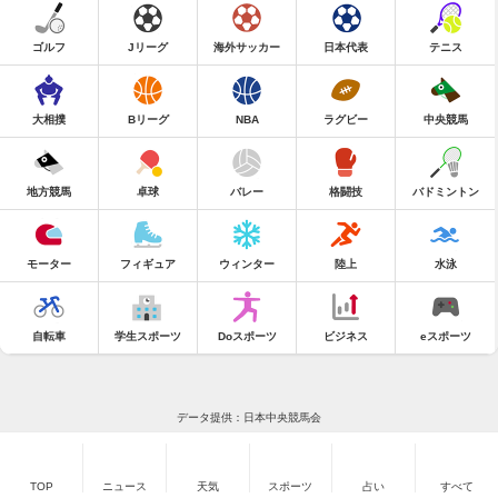
ゴルフ
Jリーグ
海外サッカー
日本代表
テニス
大相撲
Bリーグ
NBA
ラグビー
中央競馬
地方競馬
卓球
バレー
格闘技
バドミントン
モーター
フィギュア
ウィンター
陸上
水泳
自転車
学生スポーツ
Doスポーツ
ビジネス
eスポーツ
データ提供：日本中央競馬会
TOP
ニュース
天気
スポーツ
占い
すべて