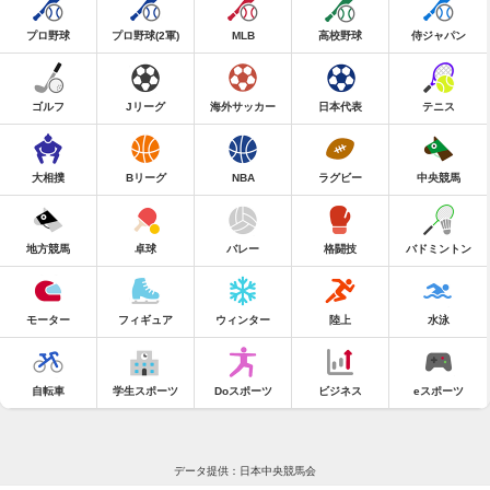
プロ野球
プロ野球(2軍)
MLB
高校野球
侍ジャパン
ゴルフ
Jリーグ
海外サッカー
日本代表
テニス
大相撲
Bリーグ
NBA
ラグビー
中央競馬
地方競馬
卓球
バレー
格闘技
バドミントン
モーター
フィギュア
ウィンター
陸上
水泳
自転車
学生スポーツ
Doスポーツ
ビジネス
eスポーツ
データ提供：日本中央競馬会