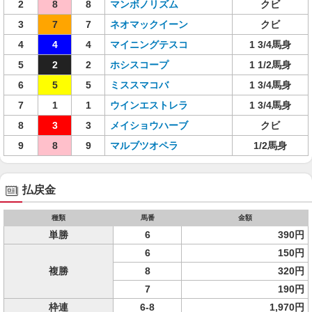
2
8
8
マンボノリズム
クビ
3
7
7
ネオマックイーン
クビ
4
4
4
マイニングテスコ
1 3/4馬身
5
2
2
ホシスコープ
1 1/2馬身
6
5
5
ミススマコバ
1 3/4馬身
7
1
1
ウインエストレラ
1 3/4馬身
8
3
3
メイショウハーブ
クビ
9
8
9
マルブツオペラ
1/2馬身
払戻金
種類
馬番
金額
単勝
6
390円
6
150円
複勝
8
320円
7
190円
枠連
6-8
1,970円