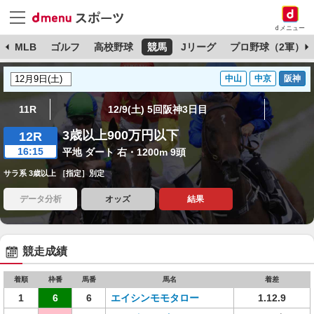
dメニュー
球
MLB
ゴルフ
高校野球
競馬
Jリーグ
プロ野球（2軍）
中山
中京
阪神
11R
12/9(土) 5回阪神3日目
3歳以上900万円以下
12R
16:15
平地 ダート 右・1200m 9頭
サラ系 3歳以上 ［指定］別定
データ分析
オッズ
結果
競走成績
着順
枠番
馬番
馬名
着差
1
6
6
エイシンモモタロー
1.12.9