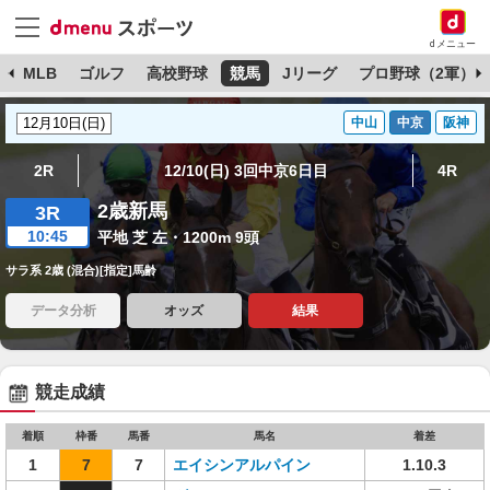
dメニュー
球
MLB
ゴルフ
高校野球
競馬
Jリーグ
プロ野球（2軍）
中山
中京
阪神
2R
12/10(日) 3回中京6日目
4R
2歳新馬
3R
10:45
平地 芝 左・1200m 9頭
サラ系 2歳 (混合)[指定]馬齢
データ分析
オッズ
結果
競走成績
着順
枠番
馬番
馬名
着差
1
7
7
エイシンアルパイン
1.10.3