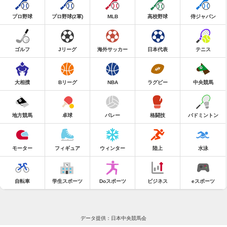
プロ野球
プロ野球(2軍)
MLB
高校野球
侍ジャパン
ゴルフ
Jリーグ
海外サッカー
日本代表
テニス
大相撲
Bリーグ
NBA
ラグビー
中央競馬
地方競馬
卓球
バレー
格闘技
バドミントン
モーター
フィギュア
ウィンター
陸上
水泳
自転車
学生スポーツ
Doスポーツ
ビジネス
eスポーツ
データ提供：日本中央競馬会