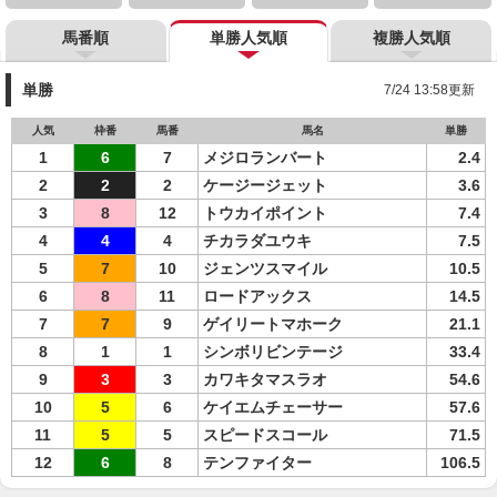
馬番順
単勝人気順
複勝人気順
単勝
7/24 13:58更新
人気
枠番
馬番
馬名
単勝
1
6
7
メジロランバート
2.4
2
2
2
ケージージェット
3.6
3
8
12
トウカイポイント
7.4
4
4
4
チカラダユウキ
7.5
5
7
10
ジェンツスマイル
10.5
6
8
11
ロードアックス
14.5
7
7
9
ゲイリートマホーク
21.1
8
1
1
シンボリビンテージ
33.4
9
3
3
カワキタマスラオ
54.6
10
5
6
ケイエムチェーサー
57.6
11
5
5
スピードスコール
71.5
12
6
8
テンファイター
106.5