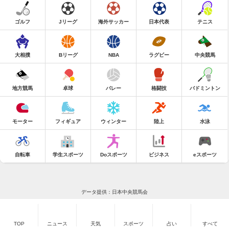
ゴルフ
Jリーグ
海外サッカー
日本代表
テニス
大相撲
Bリーグ
NBA
ラグビー
中央競馬
地方競馬
卓球
バレー
格闘技
バドミントン
モーター
フィギュア
ウィンター
陸上
水泳
自転車
学生スポーツ
Doスポーツ
ビジネス
eスポーツ
データ提供：日本中央競馬会
TOP
ニュース
天気
スポーツ
占い
すべて