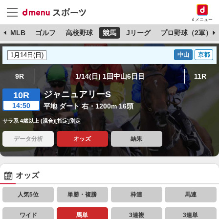
dメニュー
球
MLB
ゴルフ
高校野球
競馬
Jリーグ
プロ野球（2軍）
中山
京都
9R
1/14(日) 1回中山6日目
11R
ジャニュアリーS
10R
14:50
平地 ダート 右・1200m 16頭
サラ系 4歳以上 (混合)[指定]別定
データ分析
オッズ
結果
オッズ
人気5位
単勝・複勝
枠連
馬連
ワイド
馬単
3連複
3連単