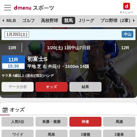
dメニュー
球
MLB
ゴルフ
高校野球
競馬
Jリーグ
プロ野球（2軍）
中山
10R
1/20(土) 1回中山7日目
12R
初富士S
11R
15:30
平地 芝 右 外回り・1600m 14頭
サラ系 4歳以上 (混合)[指定]ハンデ
データ分析
オッズ
結果
オッズ
人気5位
単勝・複勝
枠連
馬連
ワイド
馬単
3連複
3連単