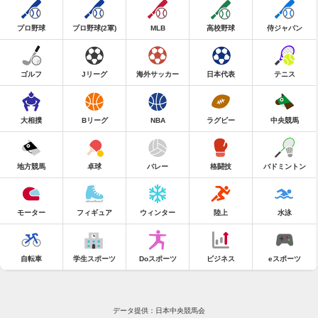
プロ野球
プロ野球(2軍)
MLB
高校野球
侍ジャパン
ゴルフ
Jリーグ
海外サッカー
日本代表
テニス
大相撲
Bリーグ
NBA
ラグビー
中央競馬
地方競馬
卓球
バレー
格闘技
バドミントン
モーター
フィギュア
ウィンター
陸上
水泳
自転車
学生スポーツ
Doスポーツ
ビジネス
eスポーツ
データ提供：日本中央競馬会