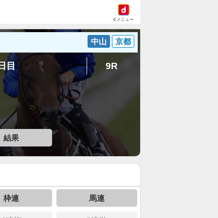
dメニュー
中山
京都
8日目
9R
結果
枠連
馬連