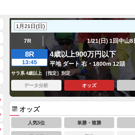
7R
1/21(日) 1回中山
8R
4歳以上900万円以下
13:45
平地 ダート 右・1800m 12頭
サラ系 4歳以上 ［指定］別定
データ分析
オッズ
オッズ
人気5位
単勝・複勝