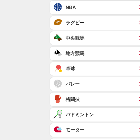
NBA
ラグビー
中央競馬
地方競馬
卓球
バレー
格闘技
バドミントン
モーター