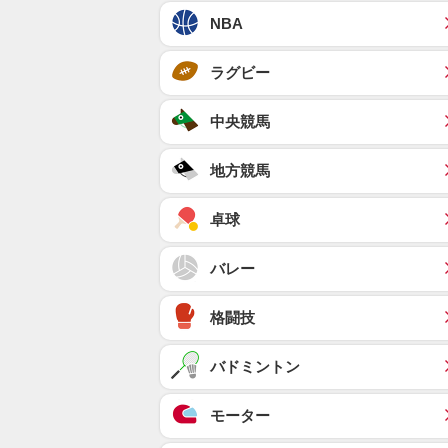
NBA
ラグビー
中央競馬
地方競馬
卓球
バレー
格闘技
バドミントン
モーター