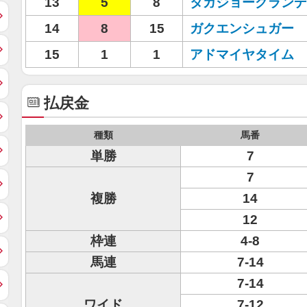
13
5
8
タガジョーグランデ
14
8
15
ガクエンシュガー
15
1
1
アドマイヤタイム
払戻金
種類
馬番
単勝
7
7
複勝
14
12
枠連
4-8
馬連
7-14
7-14
ワイド
7-12