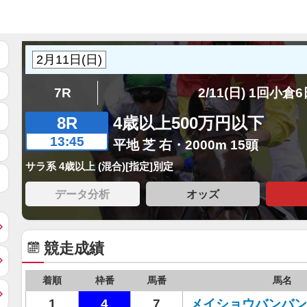
7R
2/11(日) 1回小倉
8R
4歳以上500万円以下
13:45
平地 芝 右・2000m 15頭
サラ系 4歳以上 (混合)[指定]別定
データ分析
オッズ
競走成績
着順
枠番
馬番
馬名
1
4
7
メイショウバンバン