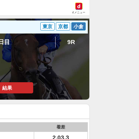
dメニュー
東京
京都
小倉
6日目
9R
結果
着差
2.03.3