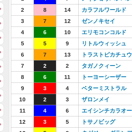
2
8
14
カラフルワールド
3
7
12
ゼンノキセイ
4
6
10
エリモコンコルド
5
5
9
リトルウィッシュ
6
7
13
トラストピカチュウ
7
2
2
タガノクィーン
8
6
11
トーヨーシーザー
9
3
4
ベターミストラル
10
2
3
ザロンメイ
11
4
6
エイシンチカラオー
12
3
5
トサノビッグ