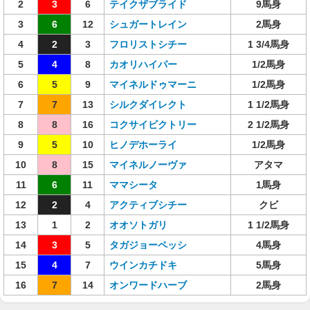
2
3
6
テイクザブライド
9馬身
3
6
12
シュガートレイン
2馬身
4
2
3
フロリストシチー
1 3/4馬身
5
4
8
カオリハイパー
1/2馬身
6
5
9
マイネルドゥマーニ
1/2馬身
7
7
13
シルクダイレクト
1 1/2馬身
8
8
16
コクサイビクトリー
2 1/2馬身
9
5
10
ヒノデホーライ
1/2馬身
10
8
15
マイネルノーヴァ
アタマ
11
6
11
ママシータ
1馬身
12
2
4
アクティブシチー
クビ
13
1
2
オオソトガリ
1 1/2馬身
14
3
5
タガジョーペッシ
4馬身
15
4
7
ウインカチドキ
5馬身
16
7
14
オンワードハーブ
2馬身