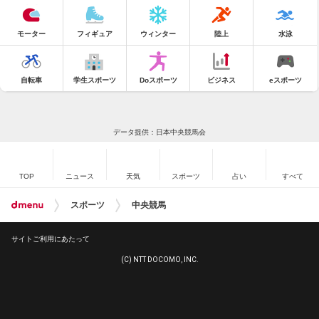
モーター
フィギュア
ウィンター
陸上
水泳
自転車
学生スポーツ
Doスポーツ
ビジネス
eスポーツ
データ提供：日本中央競馬会
TOP
ニュース
天気
スポーツ
占い
すべて
スポーツ
中央競馬
サイトご利用にあたって
(C) NTT DOCOMO, INC.