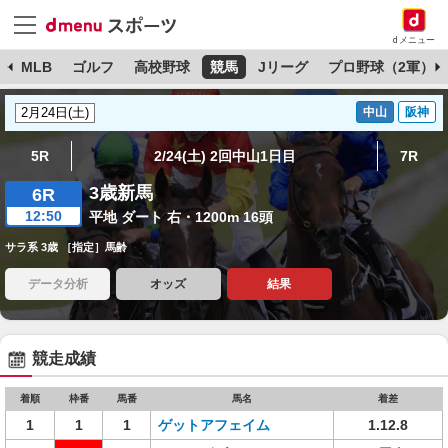
dメニュー
球
MLB
ゴルフ
高校野球
競馬
Jリーグ
プロ野球（2軍）
中山
阪神
5R
2/24(土) 2回中山1日目
7R
3歳新馬
6R
12:50
平地 ダート 右・1200m 16頭
サラ系 3歳 ［指定］馬齢
データ分析
オッズ
結果
競走成績
着順
枠番
馬番
馬名
着差
1
1
1
ゲットアフェイム
1.12.8