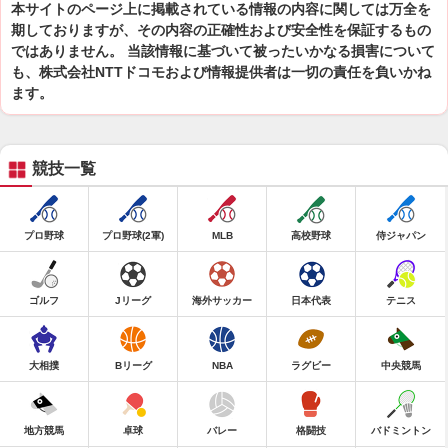
本サイトのページ上に掲載されている情報の内容に関しては万全を
期しておりますが、その内容の正確性および安全性を保証するもの
ではありません。 当該情報に基づいて被ったいかなる損害について
も、株式会社NTTドコモおよび情報提供者は一切の責任を負いかね
ます。
競技一覧
プロ野球
プロ野球(2軍)
MLB
高校野球
侍ジャパン
ゴルフ
Jリーグ
海外サッカー
日本代表
テニス
大相撲
Bリーグ
NBA
ラグビー
中央競馬
地方競馬
卓球
バレー
格闘技
バドミントン