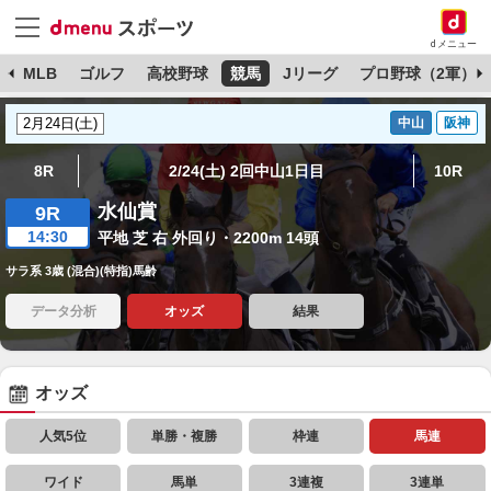
dメニュー
球
MLB
ゴルフ
高校野球
競馬
Jリーグ
プロ野球（2軍）
中山
阪神
8R
2/24(土) 2回中山1日目
10R
水仙賞
9R
14:30
平地 芝 右 外回り・2200m 14頭
サラ系 3歳 (混合)(特指)馬齢
データ分析
オッズ
結果
オッズ
人気5位
単勝・複勝
枠連
馬連
ワイド
馬単
3連複
3連単