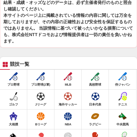
結果・成績・オッズなどのデータは、必ず主催者発行のものと照合
し確認してください。
本サイトのページ上に掲載されている情報の内容に関しては万全を
期しておりますが、その内容の正確性および安全性を保証するもの
ではありません。 当該情報に基づいて被ったいかなる損害について
も、株式会社NTTドコモおよび情報提供者は一切の責任を負いかね
ます。
競技一覧
プロ野球
プロ野球(2軍)
MLB
高校野球
侍ジャパン
ゴルフ
Jリーグ
海外サッカー
日本代表
テニス
大相撲
Bリーグ
NBA
ラグビー
中央競馬