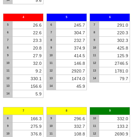
9.6
14
4
5
6
26.6
245.7
291.0
5
6
7
22.6
304.7
220.3
6
7
8
23.3
232.7
302.3
7
8
9
20.8
374.9
425.8
8
9
10
27.9
414.5
125.9
9
10
11
32.0
146.8
2746.5
10
11
12
9.2
2920.7
1781.0
11
12
13
330.1
1474.0
79.7
12
13
14
156.6
45.9
13
14
5.9
14
7
8
9
166.3
296.6
332.0
8
9
10
275.9
332.7
133.2
9
10
11
376.8
108.8
2690.9
10
11
12