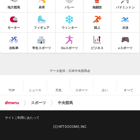
地方競馬
卓球
バレー
格闘技
バドミントン
モーター
フィギュア
ウィンター
陸上
水泳
自転車
学生スポーツ
Doスポーツ
ビジネス
eスポーツ
データ提供：日本中央競馬会
TOP
ニュース
天気
スポーツ
占い
すべて
スポーツ
中央競馬
サイトご利用にあたって
(C) NTT DOCOMO, INC.