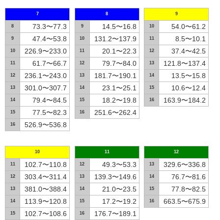
7
8
9
73.3〜77.3
14.5〜16.8
54.0〜61.2
8
9
10
47.4〜53.8
131.2〜137.9
8.5〜10.1
9
10
11
226.9〜233.0
20.1〜22.3
37.4〜42.5
10
11
12
61.7〜66.7
79.7〜84.0
121.8〜137.4
11
12
13
236.1〜243.0
181.7〜190.1
13.5〜15.8
12
13
14
301.0〜307.7
23.1〜25.1
10.6〜12.4
13
14
15
79.4〜84.5
18.2〜19.8
163.9〜184.2
14
15
16
77.5〜82.3
251.6〜262.4
15
16
526.9〜536.8
16
10
11
12
102.7〜110.8
49.3〜53.3
329.6〜336.8
11
12
13
303.4〜311.4
139.3〜149.6
76.7〜81.6
12
13
14
381.0〜388.4
21.0〜23.5
77.8〜82.5
13
14
15
113.9〜120.8
17.2〜19.2
663.5〜675.9
14
15
16
102.7〜108.6
176.7〜189.1
15
16