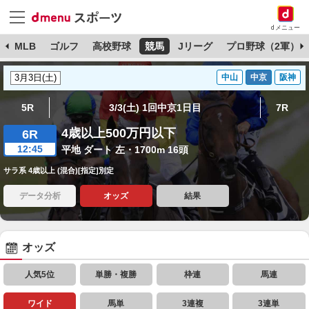
dメニュー
球
MLB
ゴルフ
高校野球
競馬
Jリーグ
プロ野球（2軍）
中山
中京
阪神
5R
3/3(土) 1回中京1日目
7R
4歳以上500万円以下
6R
12:45
平地 ダート 左・1700m 16頭
サラ系 4歳以上 (混合)[指定]別定
データ分析
オッズ
結果
オッズ
人気5位
単勝・複勝
枠連
馬連
ワイド
馬単
3連複
3連単