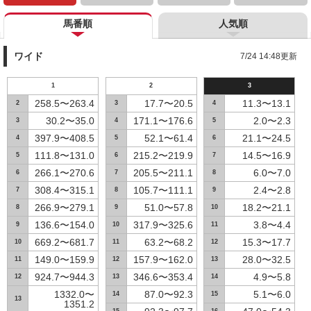
馬番順
人気順
ワイド
7/24 14:48更新
1
2
3
258.5〜263.4
17.7〜20.5
11.3〜13.1
2
3
4
30.2〜35.0
171.1〜176.6
2.0〜2.3
3
4
5
397.9〜408.5
52.1〜61.4
21.1〜24.5
4
5
6
111.8〜131.0
215.2〜219.9
14.5〜16.9
5
6
7
266.1〜270.6
205.5〜211.1
6.0〜7.0
6
7
8
308.4〜315.1
105.7〜111.1
2.4〜2.8
7
8
9
266.9〜279.1
51.0〜57.8
18.2〜21.1
8
9
10
136.6〜154.0
317.9〜325.6
3.8〜4.4
9
10
11
669.2〜681.7
63.2〜68.2
15.3〜17.7
10
11
12
149.0〜159.9
157.9〜162.0
28.0〜32.5
11
12
13
924.7〜944.3
346.6〜353.4
4.9〜5.8
12
13
14
1332.0〜
87.0〜92.3
5.1〜6.0
14
15
13
1351.2