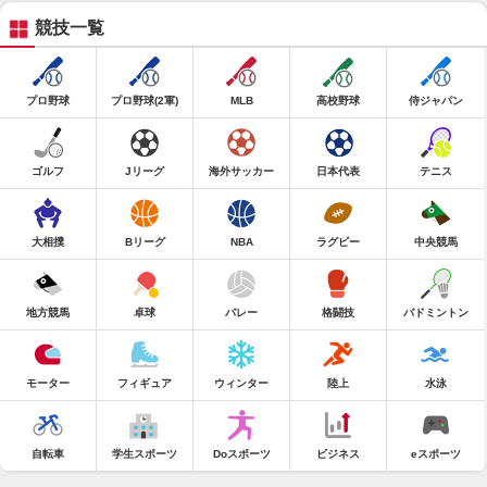
競技一覧
プロ野球
プロ野球(2軍)
MLB
高校野球
侍ジャパン
ゴルフ
Jリーグ
海外サッカー
日本代表
テニス
大相撲
Bリーグ
NBA
ラグビー
中央競馬
地方競馬
卓球
バレー
格闘技
バドミントン
モーター
フィギュア
ウィンター
陸上
水泳
自転車
学生スポーツ
Doスポーツ
ビジネス
eスポーツ