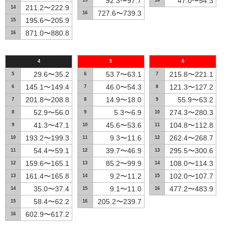
92.3〜97.7
47.0〜54.3
15
16
211.2〜222.9
14
727.6〜739.3
16
195.6〜205.9
15
871.0〜880.8
16
4
5
6
29.6〜35.2
53.7〜63.1
215.8〜221.1
5
6
7
145.1〜149.4
46.0〜54.3
121.3〜127.2
6
7
8
201.8〜208.8
14.9〜18.0
55.9〜63.2
7
8
9
52.9〜56.0
5.3〜6.9
274.3〜280.3
8
9
10
41.3〜47.1
45.6〜53.6
104.8〜112.8
9
10
11
193.2〜199.3
9.3〜11.6
262.4〜268.7
10
11
12
54.4〜59.1
39.7〜46.9
295.5〜300.6
11
12
13
159.6〜165.1
85.2〜99.9
108.0〜114.3
12
13
14
161.4〜165.8
9.2〜11.2
102.0〜107.7
13
14
15
35.0〜37.4
9.1〜11.0
477.2〜483.9
14
15
16
58.4〜62.2
205.2〜239.7
15
16
602.9〜617.2
16