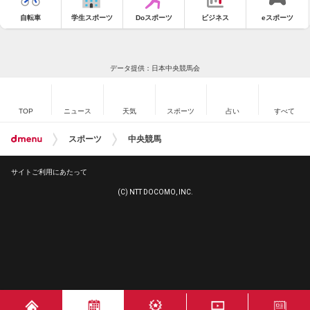
自転車
学生スポーツ
Doスポーツ
ビジネス
eスポーツ
データ提供：日本中央競馬会
TOP
ニュース
天気
スポーツ
占い
すべて
スポーツ
中央競馬
サイトご利用にあたって
(C) NTT DOCOMO, INC.