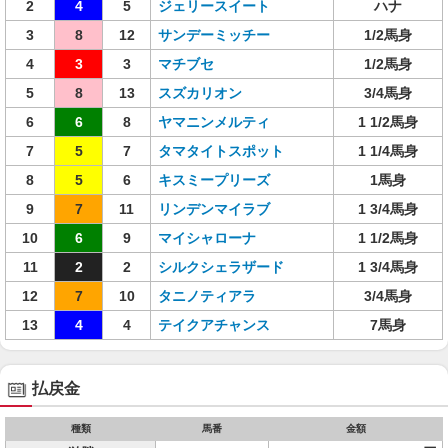
2
4
5
ジェリースイート
ハナ
3
8
12
サンデーミッチー
1/2馬身
4
3
3
マチブセ
1/2馬身
5
8
13
スズカリオン
3/4馬身
6
6
8
ヤマニンメルティ
1 1/2馬身
7
5
7
タマタイトスポット
1 1/4馬身
8
5
6
キスミープリーズ
1馬身
9
7
11
リンデンマイラブ
1 3/4馬身
10
6
9
マイシャローナ
1 1/2馬身
11
2
2
シルクシェラザード
1 3/4馬身
12
7
10
タニノティアラ
3/4馬身
13
4
4
テイクアチャンス
7馬身
払戻金
種類
馬番
金額