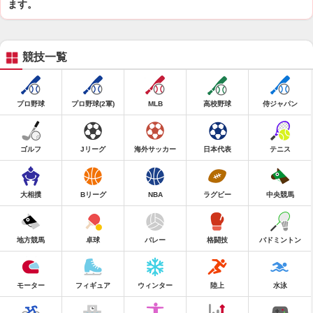
ます。
競技一覧
プロ野球
プロ野球(2軍)
MLB
高校野球
侍ジャパン
ゴルフ
Jリーグ
海外サッカー
日本代表
テニス
大相撲
Bリーグ
NBA
ラグビー
中央競馬
地方競馬
卓球
バレー
格闘技
バドミントン
モーター
フィギュア
ウィンター
陸上
水泳