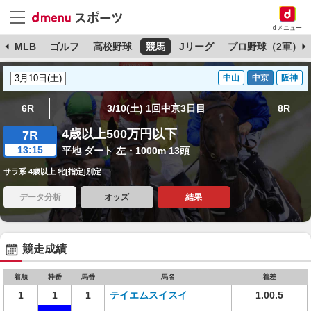
dメニュー
球
MLB
ゴルフ
高校野球
競馬
Jリーグ
プロ野球（2軍）
中山
中京
阪神
6R
3/10(土) 1回中京3日目
8R
4歳以上500万円以下
7R
13:15
平地 ダート 左・1000m 13頭
サラ系 4歳以上 牝[指定]別定
データ分析
オッズ
結果
競走成績
着順
枠番
馬番
馬名
着差
1
1
1
テイエムスイスイ
1.00.5