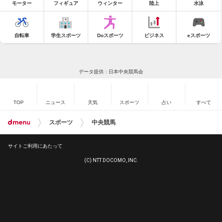
モーター
フィギュア
ウィンター
陸上
水泳
自転車
学生スポーツ
Doスポーツ
ビジネス
eスポーツ
データ提供：日本中央競馬会
TOP
ニュース
天気
スポーツ
占い
すべて
スポーツ
中央競馬
サイトご利用にあたって
(C) NTT DOCOMO, INC.