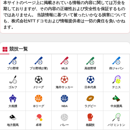
本サイトのページ上に掲載されている情報の内容に関しては万全を
期しておりますが、その内容の正確性および安全性を保証するもの
ではありません。 当該情報に基づいて被ったいかなる損害について
も、株式会社NTTドコモおよび情報提供者は一切の責任を負いかね
ます。
競技一覧
プロ野球
プロ野球(2軍)
MLB
高校野球
侍ジャパン
ゴルフ
Jリーグ
海外サッカー
日本代表
テニス
大相撲
Bリーグ
NBA
ラグビー
中央競馬
地方競馬
卓球
バレー
格闘技
バドミントン