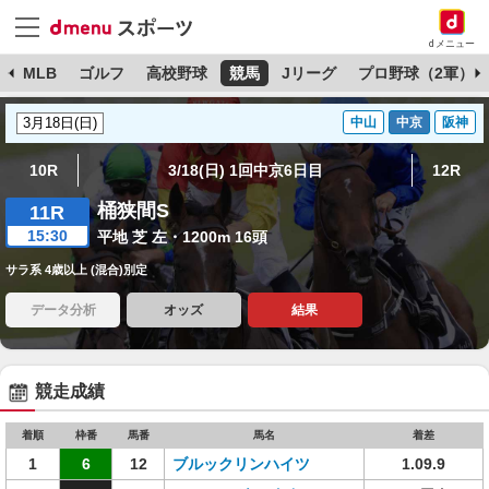
dメニュー
球
MLB
ゴルフ
高校野球
競馬
Jリーグ
プロ野球（2軍）
中山
中京
阪神
10R
3/18(日) 1回中京6日目
12R
桶狭間S
11R
15:30
平地 芝 左・1200m 16頭
サラ系 4歳以上 (混合)別定
データ分析
オッズ
結果
競走成績
着順
枠番
馬番
馬名
着差
1
6
12
ブルックリンハイツ
1.09.9