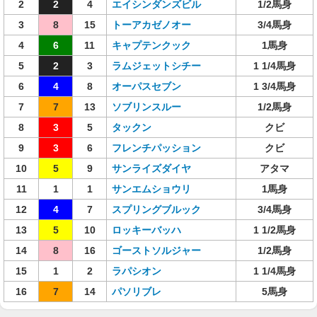
2
2
4
エイシンダンズビル
1/2馬身
3
8
15
トーアカゼノオー
3/4馬身
4
6
11
キャプテンクック
1馬身
5
2
3
ラムジェットシチー
1 1/4馬身
6
4
8
オーパスセブン
1 3/4馬身
7
7
13
ソブリンスルー
1/2馬身
8
3
5
タックン
クビ
9
3
6
フレンチパッション
クビ
10
5
9
サンライズダイヤ
アタマ
11
1
1
サンエムショウリ
1馬身
12
4
7
スプリングブルック
3/4馬身
13
5
10
ロッキーバッハ
1 1/2馬身
14
8
16
ゴーストソルジャー
1/2馬身
15
1
2
ラパシオン
1 1/4馬身
16
7
14
パソリブレ
5馬身