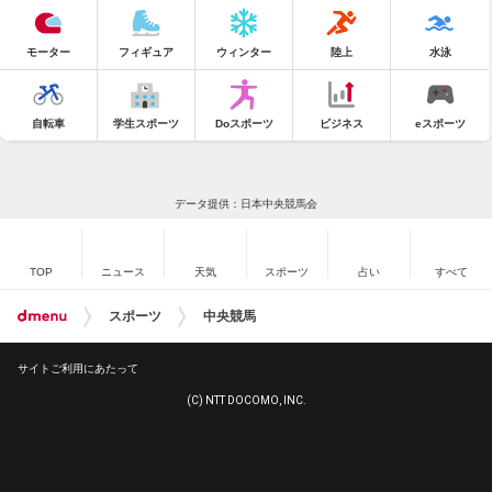
モーター
フィギュア
ウィンター
陸上
水泳
自転車
学生スポーツ
Doスポーツ
ビジネス
eスポーツ
データ提供：日本中央競馬会
TOP
ニュース
天気
スポーツ
占い
すべて
スポーツ
中央競馬
サイトご利用にあたって
(C) NTT DOCOMO, INC.