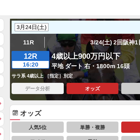
11R
3/24(土) 2回阪神
12R
4歳以上900万円以下
16:20
平地 ダート 右・1800m 16頭
サラ系 4歳以上 ［指定］別定
データ分析
オッズ
オッズ
人気5位
単勝・複勝