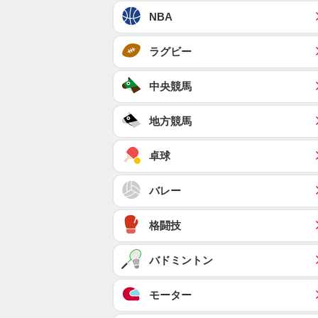
NBA
ラグビー
中央競馬
地方競馬
卓球
バレー
格闘技
バドミントン
モーター