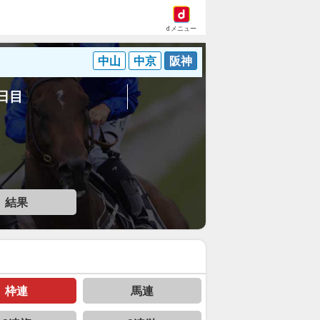
dメニュー
中山
中京
阪神
1日目
結果
枠連
馬連