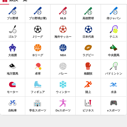
プロ野球
プロ野球(2軍)
MLB
高校野球
侍ジャパン
ゴルフ
Jリーグ
海外サッカー
日本代表
テニス
大相撲
Bリーグ
NBA
ラグビー
中央競馬
地方競馬
卓球
バレー
格闘技
バドミントン
モーター
フィギュア
ウィンター
陸上
水泳
自転車
学生スポーツ
Doスポーツ
ビジネス
eスポーツ