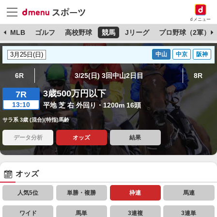
dメニュー
球
MLB
ゴルフ
高校野球
競馬
Jリーグ
プロ野球（2軍）
中山
中京
阪神
6R
3/25(日) 3回中山2日目
8R
3歳500万円以下
7R
13:10
平地 芝 右 外回り・1200m 16頭
サラ系 3歳 (混合)(特指)馬齢
データ分析
オッズ
結果
オッズ
人気5位
単勝・複勝
枠連
馬連
ワイド
馬単
3連複
3連単