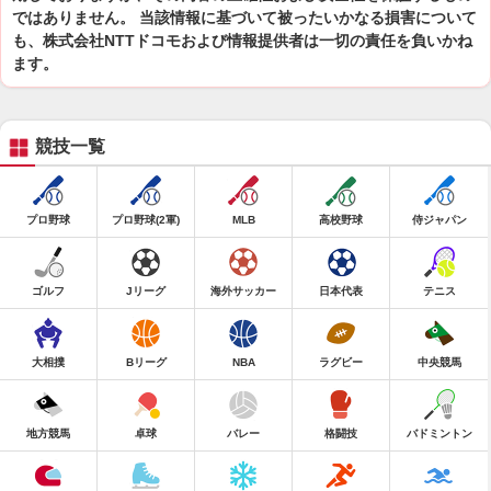
ではありません。 当該情報に基づいて被ったいかなる損害について
も、株式会社NTTドコモおよび情報提供者は一切の責任を負いかね
ます。
競技一覧
プロ野球
プロ野球(2軍)
MLB
高校野球
侍ジャパン
ゴルフ
Jリーグ
海外サッカー
日本代表
テニス
大相撲
Bリーグ
NBA
ラグビー
中央競馬
地方競馬
卓球
バレー
格闘技
バドミントン