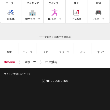
モーター
フィギュア
ウィンター
陸上
水泳
自転車
学生スポーツ
Doスポーツ
ビジネス
eスポーツ
データ提供：日本中央競馬会
TOP
ニュース
天気
スポーツ
占い
すべて
スポーツ
中央競馬
サイトご利用にあたって
(C) NTT DOCOMO, INC.