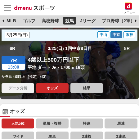
dメニュー
球
MLB
ゴルフ
高校野球
競馬
Jリーグ
プロ野球（2軍）
中山
中京
阪神
6R
3/25(日) 1回中京8日目
8R
4歳以上500万円以下
7R
13:00
平地 ダート 左・1700m 16頭
サラ系 4歳以上 ［指定］別定
データ分析
オッズ
結果
オッズ
人気5位
単勝・複勝
枠連
馬連
ワイド
馬単
3連複
3連単