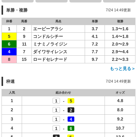
単勝・複勝
7/24 14:49更新
枠番
馬番
馬名
単勝
複勝
1
2
エーピーアラシ
3.7
1.3〜1.6
5
9
コンドルシチー
4.1
1.4〜1.8
6
11
ミナミノライジン
7.2
2.0〜2.9
4
7
ダイワサイレンス
7.7
2.9〜4.4
8
15
ロードセレナード
9.7
2.2〜3.3
もっと見る＞
枠連
7/24 14:49更新
人気
組み合わせ
オッズ
1
4.8
1
-
5
2
8.0
1
-
2
3
9.2
1
-
4
4
10.7
1
-
6