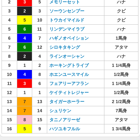
2
3
5
メモリーセット
ハナ
3
2
3
ソーウンセンプー
クビ
4
5
10
トウカイマイルド
クビ
5
6
11
リンデンマイラブ
ハナ
6
4
7
ハギノオベイション
1馬身
7
6
12
シロキタキング
アタマ
8
2
4
ラインオーシャン
ハナ
9
1
2
ホーキングトライブ
1 1/4馬身
10
4
8
ホエンユースマイル
1/2馬身
11
3
6
フェアリーアフラン
1 1/4馬身
12
1
1
ケイティトレジャー
1/2馬身
13
7
13
タイガーホーラー
2 1/2馬身
14
7
14
シュリケン
7馬身
15
8
15
タニノアリーゼ
アタマ
16
5
9
ハツユキフルル
1 3/4馬身