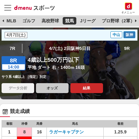
dメニュー
球
MLB
ゴルフ
高校野球
競馬
Jリーグ
プロ野球（2軍）
中山
阪神
7R
4/7(土) 2回阪神5日目
9R
4歳以上500万円以下
8R
14:00
平地 ダート 右・1400m 16頭
サラ系 4歳以上 ［指定］別定
データ分析
オッズ
結果
競走成績
着順
枠番
馬番
馬名
着差
1
8
16
ラガーキャプテン
1.25.9