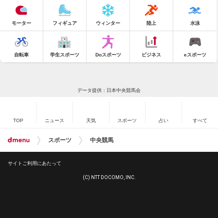
モーター
フィギュア
ウィンター
陸上
水泳
自転車
学生スポーツ
Doスポーツ
ビジネス
eスポーツ
データ提供：日本中央競馬会
TOP
ニュース
天気
スポーツ
占い
すべて
スポーツ
中央競馬
サイトご利用にあたって
(C) NTT DOCOMO, INC.