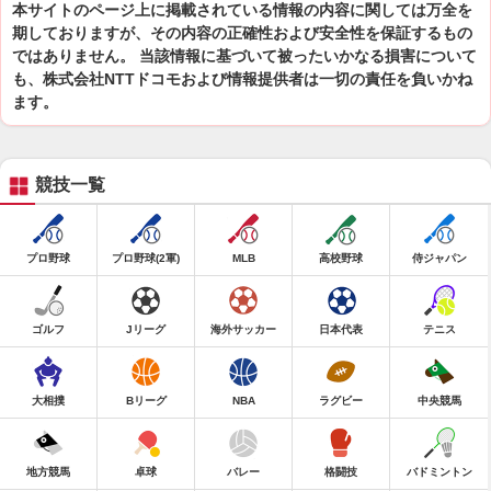
本サイトのページ上に掲載されている情報の内容に関しては万全を
期しておりますが、その内容の正確性および安全性を保証するもの
ではありません。 当該情報に基づいて被ったいかなる損害について
も、株式会社NTTドコモおよび情報提供者は一切の責任を負いかね
ます。
競技一覧
プロ野球
プロ野球(2軍)
MLB
高校野球
侍ジャパン
ゴルフ
Jリーグ
海外サッカー
日本代表
テニス
大相撲
Bリーグ
NBA
ラグビー
中央競馬
地方競馬
卓球
バレー
格闘技
バドミントン