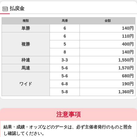
払戻金
種類
馬番
金額
単勝
6
140円
6
110円
複勝
5
400円
8
140円
枠連
3-3
1,550円
馬連
5-6
1,570円
5-6
680円
ワイド
6-8
190円
5-8
1,360円
注意事項
結果・成績・オッズなどのデータは、必ず主催者発行のものと照合
し確認してください。