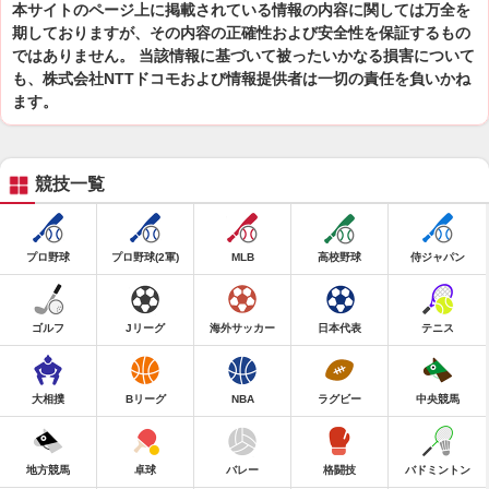
本サイトのページ上に掲載されている情報の内容に関しては万全を
期しておりますが、その内容の正確性および安全性を保証するもの
ではありません。 当該情報に基づいて被ったいかなる損害について
も、株式会社NTTドコモおよび情報提供者は一切の責任を負いかね
ます。
競技一覧
プロ野球
プロ野球(2軍)
MLB
高校野球
侍ジャパン
ゴルフ
Jリーグ
海外サッカー
日本代表
テニス
大相撲
Bリーグ
NBA
ラグビー
中央競馬
地方競馬
卓球
バレー
格闘技
バドミントン