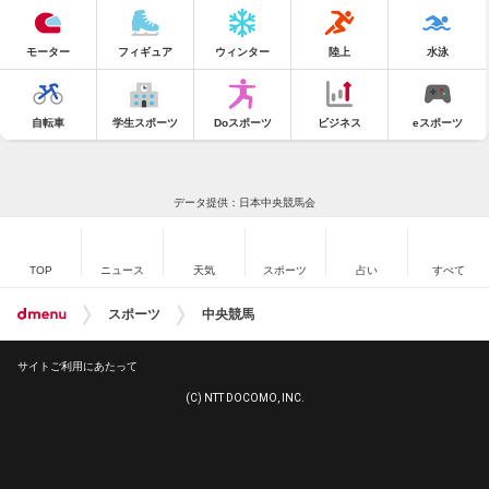
モーター
フィギュア
ウィンター
陸上
水泳
自転車
学生スポーツ
Doスポーツ
ビジネス
eスポーツ
データ提供：日本中央競馬会
TOP
ニュース
天気
スポーツ
占い
すべて
スポーツ
中央競馬
サイトご利用にあたって
(C) NTT DOCOMO, INC.