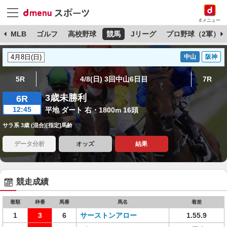
dメニュー
球
MLB
ゴルフ
高校野球
競馬
Jリーグ
プロ野球（2軍）
中山
阪神
5R
4/8(日) 3回中山6日目
7R
3歳未勝利
6R
12:45
平地 ダート 右・1800m 16頭
サラ系 3歳 (混合)[指定]馬齢
データ分析
オッズ
結果
競走成績
着順
枠番
馬番
馬名
着差
1
3
6
サーストンアロー
1.55.9