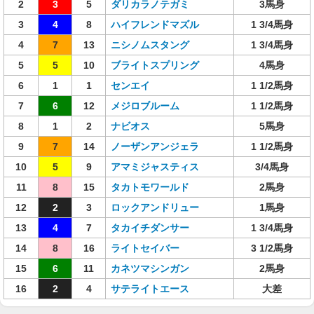
2
3
5
ダリカラノテガミ
3馬身
3
4
8
ハイフレンドマズル
1 3/4馬身
4
7
13
ニシノムスタング
1 3/4馬身
5
5
10
ブライトスプリング
4馬身
6
1
1
センエイ
1 1/2馬身
7
6
12
メジロブルーム
1 1/2馬身
8
1
2
ナビオス
5馬身
9
7
14
ノーザンアンジェラ
1 1/2馬身
10
5
9
アマミジャスティス
3/4馬身
11
8
15
タカトモワールド
2馬身
12
2
3
ロックアンドリュー
1馬身
13
4
7
タカイチダンサー
1 3/4馬身
14
8
16
ライトセイバー
3 1/2馬身
15
6
11
カネツマシンガン
2馬身
16
2
4
サテライトエース
大差