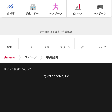
自転車
学生スポーツ
Doスポーツ
ビジネス
eスポーツ
データ提供：日本中央競馬会
TOP
ニュース
天気
スポーツ
占い
すべて
スポーツ
中央競馬
サイトご利用にあたって
(C) NTT DOCOMO, INC.