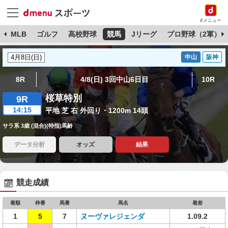
dメニュー
球
MLB
ゴルフ
高校野球
競馬
Jリーグ
プロ野球（2軍）
中山
阪神
8R
4/8(日) 3回中山6日目
10R
桜草特別
9R
14:15
平地 芝 右 外回り・1200m 14頭
サラ系 3歳 (混合)(特指)馬齢
データ分析
オッズ
結果
競走成績
着順
枠番
馬番
馬名
着差
1
5
7
ヌーヴァレジェンダ
1.09.2