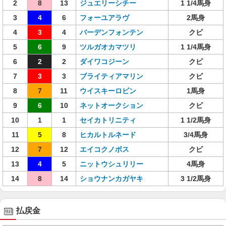
2
8
13
ジュエリーシチー
1 1/4馬身
3
4
6
フォーユアラヴ
2馬身
4
3
4
バーデンフォンテン
クビ
5
6
9
ツルガオカマツリ
1 1/4馬身
6
2
2
ダイワコジーン
クビ
7
3
3
ブライティアマリン
クビ
8
7
11
ウイスキーロビン
1馬身
9
6
10
ネットオークション
クビ
10
1
1
セイカトリニティ
1 1/2馬身
11
5
8
ヒカルトルネード
3/4馬身
12
7
12
エイコクノボス
クビ
13
4
5
ニットウシュリリー
4馬身
14
8
14
ショウナンカガヤキ
3 1/2馬身
払戻金