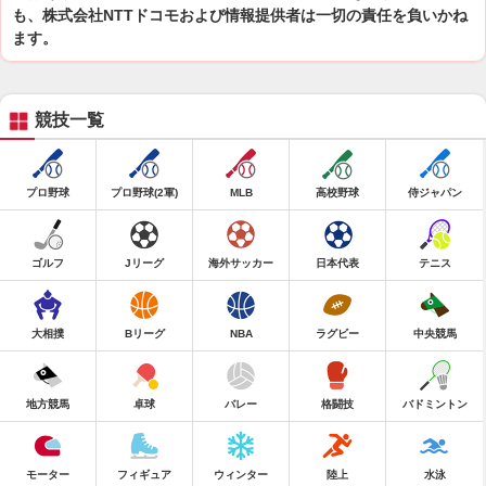
も、株式会社NTTドコモおよび情報提供者は一切の責任を負いかね
ます。
競技一覧
プロ野球
プロ野球(2軍)
MLB
高校野球
侍ジャパン
ゴルフ
Jリーグ
海外サッカー
日本代表
テニス
大相撲
Bリーグ
NBA
ラグビー
中央競馬
地方競馬
卓球
バレー
格闘技
バドミントン
モーター
フィギュア
ウィンター
陸上
水泳