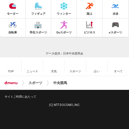
モーター
フィギュア
ウィンター
陸上
水泳
自転車
学生スポーツ
Doスポーツ
ビジネス
eスポーツ
データ提供：日本中央競馬会
TOP
ニュース
天気
スポーツ
占い
すべて
スポーツ
中央競馬
サイトご利用にあたって
(C) NTT DOCOMO, INC.