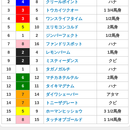
2
4
8
クリールポイント
ハナ
3
3
5
トウカイツクオー
1 3/4馬身
4
3
6
ワンスライフタイム
1/2馬身
5
5
10
エリモコンコルド
2馬身
6
1
2
ジンパーフェクト
1/2馬身
7
8
16
ファンドリスポット
ハナ
8
2
4
レモンバーム
1馬身
9
2
3
ミスティーダンス
クビ
10
1
1
タガノガルチ
ハナ
11
6
12
マチカネテルテル
2馬身
12
6
11
タイキマグナム
ハナ
13
7
14
ダイワシェーバー
アタマ
14
7
13
トニーザグレート
クビ
15
5
9
ホーマンヒッショウ
3 1/2馬身
16
8
15
タッチオブゴールド
1 1/4馬身