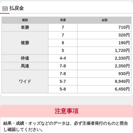
払戻金
種類
馬番
金額
単勝
7
710円
7
320円
複勝
8
190円
5
1,720円
枠連
4-4
2,330円
馬連
7-8
2,350円
7-8
930円
ワイド
5-7
8,940円
5-8
6,450円
注意事項
結果・成績・オッズなどのデータは、必ず主催者発行のものと照合
し確認してください。