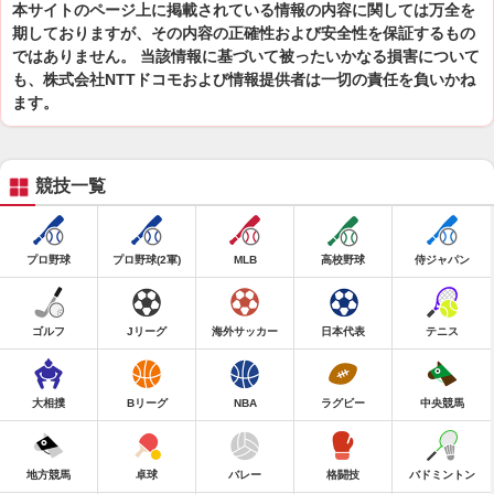
本サイトのページ上に掲載されている情報の内容に関しては万全を
期しておりますが、その内容の正確性および安全性を保証するもの
ではありません。 当該情報に基づいて被ったいかなる損害について
も、株式会社NTTドコモおよび情報提供者は一切の責任を負いかね
ます。
競技一覧
プロ野球
プロ野球(2軍)
MLB
高校野球
侍ジャパン
ゴルフ
Jリーグ
海外サッカー
日本代表
テニス
大相撲
Bリーグ
NBA
ラグビー
中央競馬
地方競馬
卓球
バレー
格闘技
バドミントン