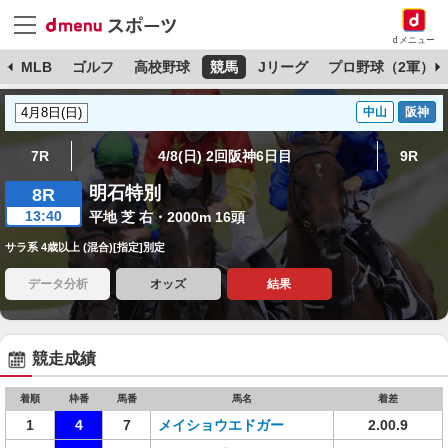
dメニュー
球
MLB
ゴルフ
高校野球
競馬
Jリーグ
プロ野球（2軍）
中山
阪神
7R
4/8(日) 2回阪神6日目
9R
明石特別
8R
13:40
平地 芝 右・2000m 16頭
サラ系 4歳以上 (混合)[指定]別定
データ分析
オッズ
結果
競走成績
着順
枠番
馬番
馬名
着差
1
4
7
メイショウエドガー
2.00.9