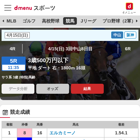
dメニュー
球
MLB
ゴルフ
高校野球
競馬
Jリーグ
プロ野球（2軍）
中山
阪神
4R
4/15(日) 3回中山8日目
6R
3歳500万円以下
5R
11:35
平地 ダート 右・1800m 16頭
サラ系 3歳 (特指)馬齢
データ分析
オッズ
結果
競走成績
着順
枠番
馬番
馬名
着差
1
8
16
エルカミーノ
1.54.1