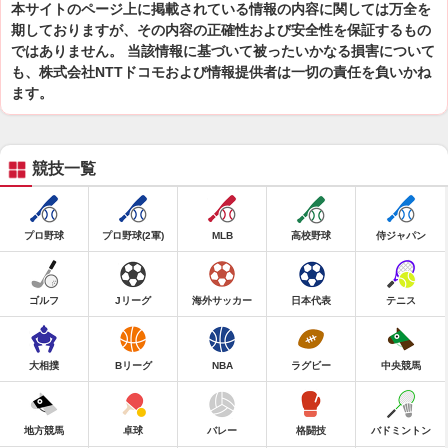
本サイトのページ上に掲載されている情報の内容に関しては万全を
期しておりますが、その内容の正確性および安全性を保証するもの
ではありません。 当該情報に基づいて被ったいかなる損害について
も、株式会社NTTドコモおよび情報提供者は一切の責任を負いかね
ます。
競技一覧
プロ野球
プロ野球(2軍)
MLB
高校野球
侍ジャパン
ゴルフ
Jリーグ
海外サッカー
日本代表
テニス
大相撲
Bリーグ
NBA
ラグビー
中央競馬
地方競馬
卓球
バレー
格闘技
バドミントン