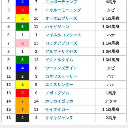
2
4
7
ニッポーチャンプ
4馬身
3
3
5
トゥルーモーニング
クビ
4
5
10
オータムブリーズ
2 1/2馬身
5
6
11
ハイビジョン
1 3/4馬身
6
1
1
マイネルコンシャス
ハナ
7
8
15
ロックアプローズ
1 1/4馬身
8
1
2
アルファサクセス
1 3/4馬身
9
6
12
ドクトルタイム
1 3/4馬身
10
4
8
ウーメンズライト
クビ
11
2
3
カネツストーリー
ハナ
12
5
9
エクスサンダー
ハナ
13
3
6
ノボエプソム
1馬身
14
7
14
ホッカイゴッホ
アタマ
15
7
13
ケイタイガー
1 1/2馬身
16
2
4
タイキジャンヌ
2馬身