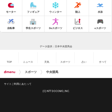
モーター
フィギュア
ウィンター
陸上
水泳
自転車
学生スポーツ
Doスポーツ
ビジネス
eスポーツ
データ提供：日本中央競馬会
TOP
ニュース
天気
スポーツ
占い
すべて
スポーツ
中央競馬
サイトご利用にあたって
(C) NTT DOCOMO, INC.