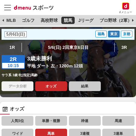
dメニュー
球
MLB
ゴルフ
高校野球
競馬
Jリーグ
プロ野球（2軍）
福島
東京
京都
1R
5/6(日) 2回東京6日目
3R
3歳未勝利
2R
10:15
平地 ダート 左・1200m 12頭
サラ系 3歳 牝[指定]馬齢
データ分析
オッズ
結果
オッズ
人気5位
単勝・複勝
枠連
馬連
ワイド
馬単
3連複
3連単