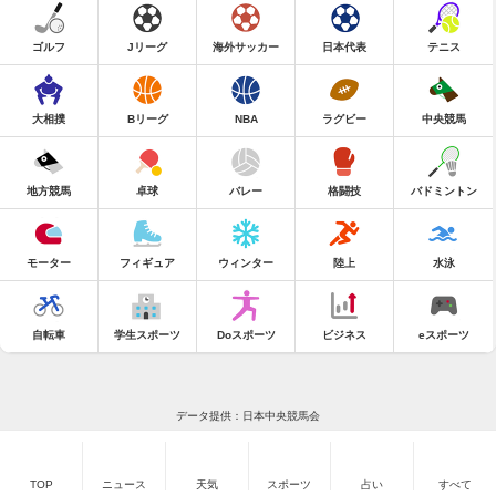
ゴルフ
Jリーグ
海外サッカー
日本代表
テニス
大相撲
Bリーグ
NBA
ラグビー
中央競馬
地方競馬
卓球
バレー
格闘技
バドミントン
モーター
フィギュア
ウィンター
陸上
水泳
自転車
学生スポーツ
Doスポーツ
ビジネス
eスポーツ
データ提供：日本中央競馬会
TOP
ニュース
天気
スポーツ
占い
すべて