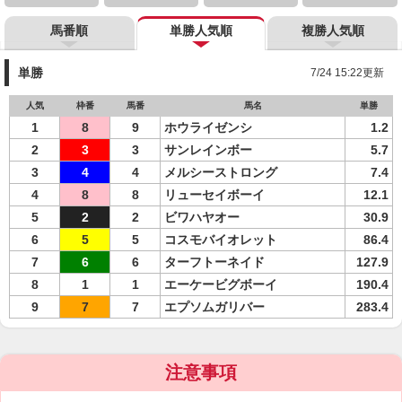
馬番順
単勝人気順
複勝人気順
単勝
7/24 15:22更新
人気
枠番
馬番
馬名
単勝
1
8
9
ホウライゼンシ
1.2
2
3
3
サンレインボー
5.7
3
4
4
メルシーストロング
7.4
4
8
8
リューセイボーイ
12.1
5
2
2
ビワハヤオー
30.9
6
5
5
コスモバイオレット
86.4
7
6
6
ターフトーネイド
127.9
8
1
1
エーケービグボーイ
190.4
9
7
7
エプソムガリバー
283.4
注意事項