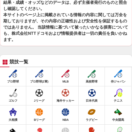
結果・成績・オッズなどのデータは、必ず主催者発行のものと照合
し確認してください。
本サイトのページ上に掲載されている情報の内容に関しては万全を
期しておりますが、その内容の正確性および安全性を保証するもの
ではありません。 当該情報に基づいて被ったいかなる損害について
も、株式会社NTTドコモおよび情報提供者は一切の責任を負いかね
ます。
競技一覧
プロ野球
プロ野球(2軍)
MLB
高校野球
侍ジャパン
ゴルフ
Jリーグ
海外サッカー
日本代表
テニス
大相撲
Bリーグ
NBA
ラグビー
中央競馬