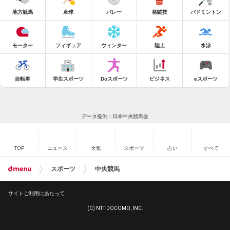
地方競馬
卓球
バレー
格闘技
バドミントン
モーター
フィギュア
ウィンター
陸上
水泳
自転車
学生スポーツ
Doスポーツ
ビジネス
eスポーツ
データ提供：日本中央競馬会
TOP
ニュース
天気
スポーツ
占い
すべて
スポーツ
中央競馬
サイトご利用にあたって
(C) NTT DOCOMO, INC.