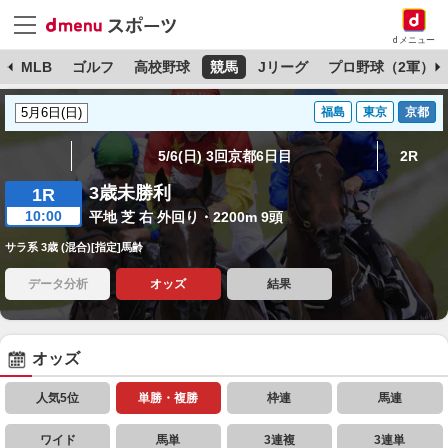
dメニュー
球
MLB
ゴルフ
高校野球
競馬
Jリーグ
プロ野球（2軍）
福島
東京
京都
5/6(日) 3回京都6日目
2R
3歳未勝利
1R
10:00
平地 芝 右 外回り・2200m 9頭
サラ系 3歳 (混合)[指定]馬齢
データ分析
オッズ
結果
オッズ
人気5位
単勝・複勝
枠連
馬連
ワイド
馬単
3連複
3連単