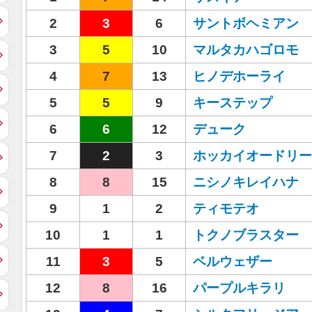
2
3
6
サントボヘミアン
3
5
10
マルタカハゴロモ
4
7
13
ヒノデホーライ
5
5
9
キーステップ
6
6
12
デューク
7
2
3
ホッカイオードリー
8
8
15
ニシノキレイハナ
9
1
2
ティモテオ
10
1
1
トクノブラスター
11
3
5
ベルウェザー
12
8
16
パープルキラリ