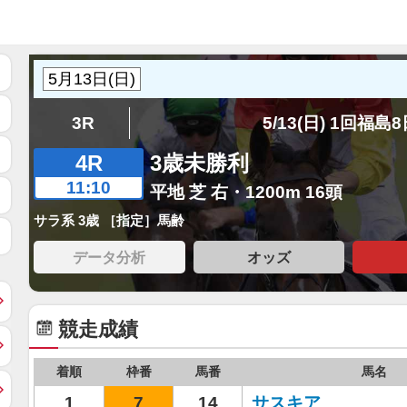
3R
5/13(日) 1回福島
4R
3歳未勝利
11:10
平地 芝 右・1200m 16頭
サラ系 3歳 ［指定］馬齢
データ分析
オッズ
競走成績
着順
枠番
馬番
馬名
1
7
14
サスキア