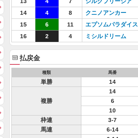
13
4
7
シルクフリージア
14
4
8
クニノアンカー
15
6
11
エプソムパラダイス
16
2
4
ミシルドリーム
払戻金
種類
馬番
単勝
14
14
複勝
6
10
枠連
3-7
馬連
6-14