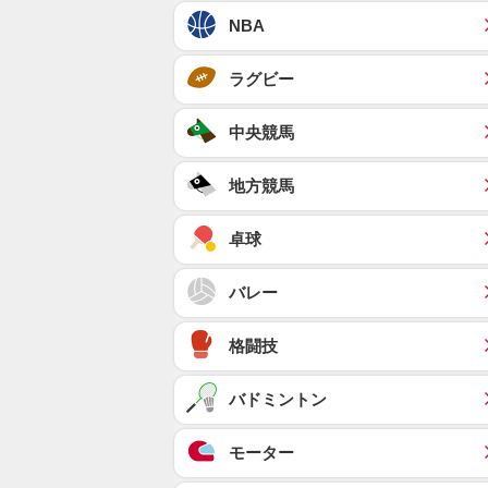
NBA
ラグビー
中央競馬
地方競馬
卓球
バレー
格闘技
バドミントン
モーター