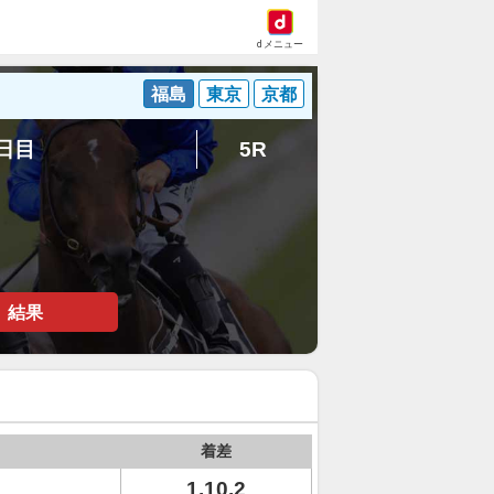
dメニュー
福島
東京
京都
8日目
5R
結果
着差
1.10.2