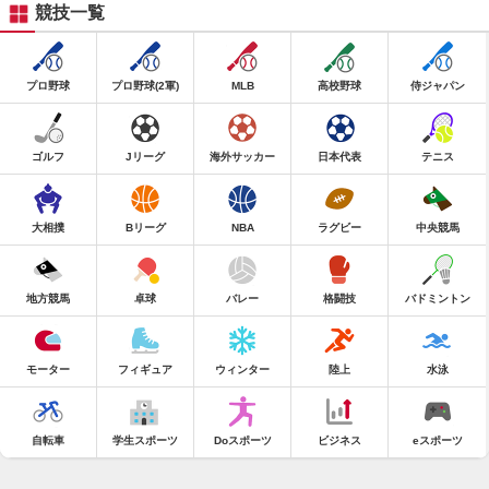
競技一覧
プロ野球
プロ野球(2軍)
MLB
高校野球
侍ジャパン
ゴルフ
Jリーグ
海外サッカー
日本代表
テニス
大相撲
Bリーグ
NBA
ラグビー
中央競馬
地方競馬
卓球
バレー
格闘技
バドミントン
モーター
フィギュア
ウィンター
陸上
水泳
自転車
学生スポーツ
Doスポーツ
ビジネス
eスポーツ