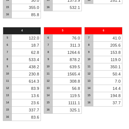
30.0
1373.9
251.1
14
15
16
355.0
532.1
15
16
85.8
16
4
5
6
122.0
76.0
41.0
5
6
7
18.7
311.3
205.6
6
7
8
62.8
1264.6
153.8
7
8
9
533.4
878.2
119.0
8
9
10
438.2
639.5
350.1
9
10
11
230.8
1565.4
50.4
10
11
12
614.3
308.8
7.0
11
12
13
83.9
56.8
14.4
12
13
14
13.6
119.5
194.8
13
14
15
23.6
1111.1
37.7
14
15
16
337.7
325.1
15
16
83.6
16