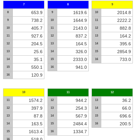
7
8
9
653.9
1619.6
2014.8
8
9
10
738.2
1644.9
2222.2
9
10
11
405.7
2143.0
882.8
10
11
12
927.6
837.2
164.2
11
12
13
204.5
164.5
395.6
12
13
14
25.6
326.0
2854.9
13
14
15
35.1
2333.0
733.0
14
15
16
550.1
941.0
15
16
120.9
16
10
11
12
1574.2
944.2
36.2
11
12
13
397.9
254.3
66.0
12
13
14
87.8
567.9
696.6
13
14
15
163.5
2484.4
200.5
14
15
16
1613.4
1334.7
15
16
518.0
16