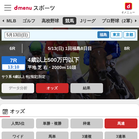
dメニュー
球
MLB
ゴルフ
高校野球
競馬
Jリーグ
プロ野球（2軍）
福島
東京
京都
6R
5/13(日) 1回福島8日目
8R
4歳以上500万円以下
7R
13:10
平地 芝 右・2000m 16頭
サラ系 4歳以上 牝[指定]別定
データ分析
オッズ
結果
オッズ
人気5位
単勝・複勝
枠連
馬連
ワイド
馬単
3連複
3連単