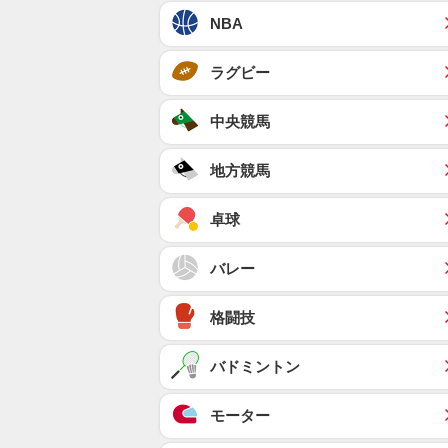
NBA
ラグビー
中央競馬
地方競馬
卓球
バレー
格闘技
バドミントン
モーター