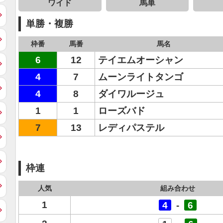
ワイド
馬単
単勝・複勝
枠番
馬番
馬名
6
12
テイエムオーシャン
4
7
ムーンライトタンゴ
4
8
ダイワルージュ
1
1
ローズバド
7
13
レディパステル
枠連
人気
組み合わせ
1
4
-
6