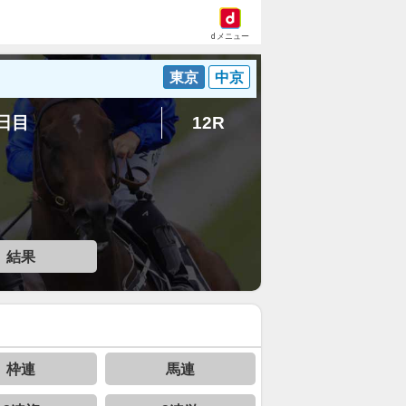
dメニュー
東京
中京
2日目
12R
結果
枠連
馬連