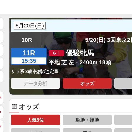
10R
5/20(日) 3回東京
11R
優駿牝馬
15:35
平地 芝 左・2400m 18頭
サラ系 3歳 牝(指定)定量
データ分析
オッズ
オッズ
人気5位
単勝・複勝